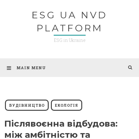
Skip
ESG UA NVD
to
content
PLATFORM
ESG in Ukraine
MAIN MENU
БУДІВНИЦТВО
ЕКОЛОГІЯ
Післявоєнна відбудова:
між амбітністю та