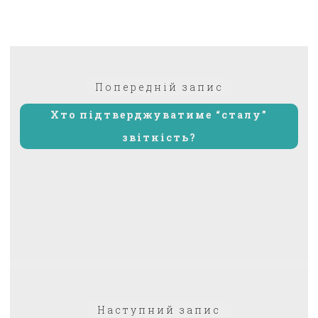
Навігація
Попередній:
Попередній запис
записів
Хто підтверджуватиме “сталу”
звітність?
Наступний
Наступний запис