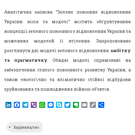
Аналітична записка “Зелене повоєнне відновлення
України: візія та моделі” містить обґрунтування
концепції зеленого повоєнного відновлення України та
можливих моделей її втілення. Запропоновано
розглянути дві моделі зеленого відновлення:
амбітну
та прагматичну
. Обидві моделі спрямовані на
забезпечення сталого повоєнного розвитку України, а
також екологічно та кліматично стійкої відбудови
зруйнованих та пошкоджених війною обʼєктів.
LinkedIn
Facebook
Telegram
Viber
WhatsApp
Messenger
Skype
Twitter
Evernote
Email
Copy
Поділитися
Link
Будівництво