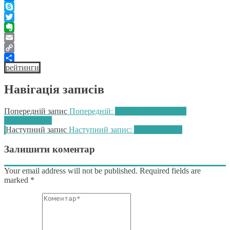
Messenger
Skype
Twitter
Evernote
Email
Copy
рейтинги
Link
Поділитися
Навігація записів
Попередній запис
Попередній:
ISSB: стокхолдери v
стейкхолдери
Наступний запис
Наступний запис:
ISSB: G7 наш
Залишити коментар
Your email address will not be published. Required fields are
marked
*