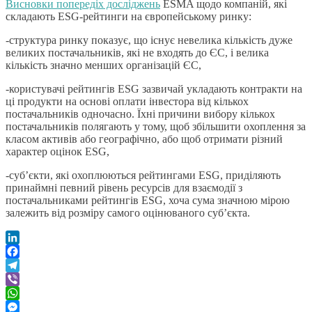
Висновки попередіх досліджень
ESMA щодо компаній, які
складають ESG-рейтинги на європейському ринку:
-структура ринку показує, що існує невелика кількість дуже
великих постачальників, які не входять до ЄС, і велика
кількість значно менших організацій ЄС,
-користувачі рейтингів ESG зазвичай укладають контракти на
ці продукти на основі оплати інвестора від кількох
постачальників одночасно. Їхні причини вибору кількох
постачальників полягають у тому, щоб збільшити охоплення за
класом активів або географічно, або щоб отримати різний
характер оцінок ESG,
-суб’єкти, які охоплюються рейтингами ESG, приділяють
принаймні певний рівень ресурсів для взаємодії з
постачальниками рейтингів ESG, хоча сума значною мірою
залежить від розміру самого оцінюваного суб’єкта.
LinkedIn
Facebook
Telegram
Viber
WhatsApp