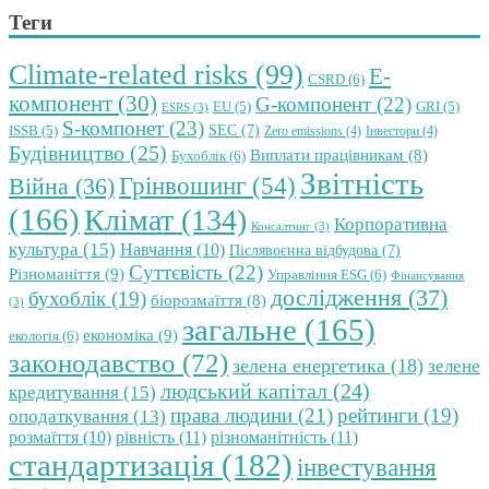
Теги
Climate-related risks
(99)
E-
CSRD
(6)
компонент
(30)
G-компонент
(22)
EU
(5)
GRI
(5)
ESRS
(3)
S-компонет
(23)
SEC
(7)
ISSB
(5)
Zero emissions
(4)
Інвестори
(4)
Будівництво
(25)
Виплати працівникам
(8)
Бухоблік
(6)
Звітність
Грінвошинг
(54)
Війна
(36)
(166)
Клімат
(134)
Корпоративна
Консалтинг
(3)
культура
(15)
Навчання
(10)
Післявоєнна відбудова
(7)
Суттєвість
(22)
Різноманіття
(9)
Управління ESG
(6)
Фінансування
дослідження
(37)
бухоблік
(19)
біорозмаїття
(8)
(3)
загальне
(165)
економіка
(9)
екологія
(6)
законодавство
(72)
зелена енергетика
(18)
зелене
людський капітал
(24)
кредитування
(15)
права людини
(21)
рейтинги
(19)
оподаткування
(13)
розмаїття
(10)
рівність
(11)
різноманітність
(11)
стандартизація
(182)
інвестування