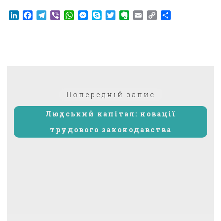
LinkedIn
Facebook
Telegram
Viber
WhatsApp
Messenger
Skype
Twitter
Evernote
Email
Copy
Поділитися
Link
Навігація
Попередній:
Попередній запис
записів
Людський капітал: новації
трудового законодавства