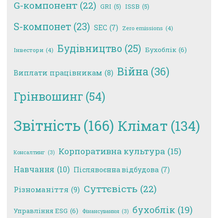
G-компонент
(22)
GRI
(5)
ISSB
(5)
S-компонет
(23)
SEC
(7)
Zero emissions
(4)
Будівництво
(25)
Бухоблік
(6)
Інвестори
(4)
Війна
(36)
Виплати працівникам
(8)
Грінвошинг
(54)
Звітність
(166)
Клімат
(134)
Корпоративна культура
(15)
Консалтинг
(3)
Навчання
(10)
Післявоєнна відбудова
(7)
Суттєвість
(22)
Різноманіття
(9)
бухоблік
(19)
Управління ESG
(6)
Фінансування
(3)