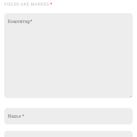
FIELDS ARE MARKED
*
Коментар*
Name
*
Email