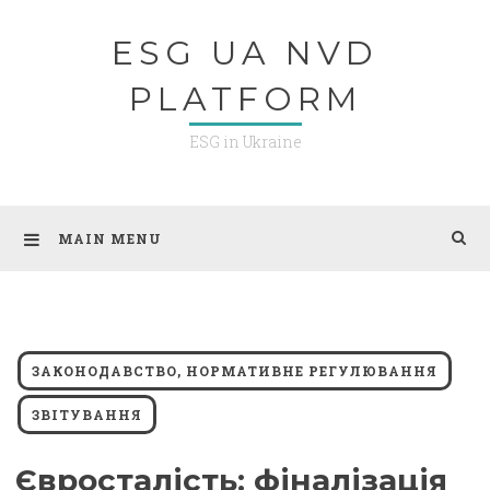
Skip
ESG UA NVD
to
content
PLATFORM
ESG in Ukraine
MAIN MENU
ЗАКОНОДАВСТВО, НОРМАТИВНЕ РЕГУЛЮВАННЯ
ЗВІТУВАННЯ
Євросталість: фіналізація