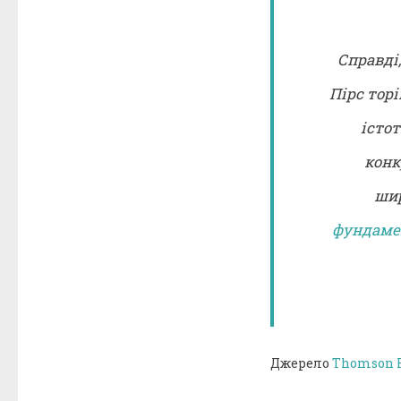
Справді,
Пірс торі
істот
конк
шир
фундаме
Джерело
Thomson R