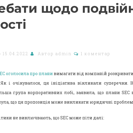
дебати щодо подвій
ості
о
15.04.2022
Автор
admin
1 коментар
EC оголосила про плани
вимагати від компаній розкривати
 Як і очікувалося, ця ініціатива вікликали суперечки. 
льша група корпоративних лобі, заявила, що плани SEC 
кнула, що ця пропозиція може викликати юридичні проблем
ітики не виключвають, що SEC може піти далі: