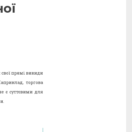
ної
 свої прямі викиди
Наприклад, торгова
не є суттєвими для
и.