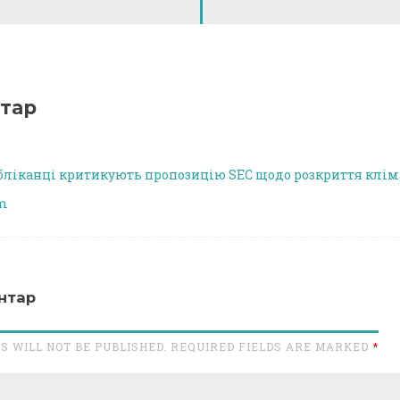
тар
бліканці критикують пропозицію SEC щодо розкриття клім
rm
нтар
S WILL NOT BE PUBLISHED. REQUIRED FIELDS ARE MARKED
*