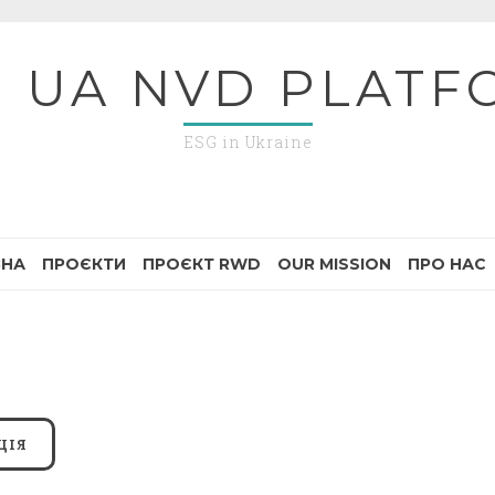
G UA NVD PLATF
ESG in Ukraine
ВНА
ПРОЄКТИ
ПРОЄКТ RWD
OUR MISSION
ПРО НАС
ЦІЯ