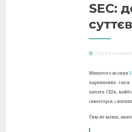
SEC: 
суттєв
Опублікован
Минулого місяця
S
парникових газів.
палата США, найбі
інвесторів, і натя
Тим не менш, анал