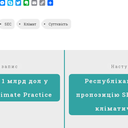
am
r
WhatsApp
Messenger
Skype
Twitter
Evernote
Email
Copy
Поділитися
Link
SEC
Клімат
Суттєвість
Попередній:
 запис
Насту
 1 млрд дол у
Республіка
limate Practice
пропозицію S
клімати