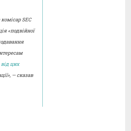
в комісар SEC
ція «подвійної
 додавання
інтересам
 від цих
ії», — сказав