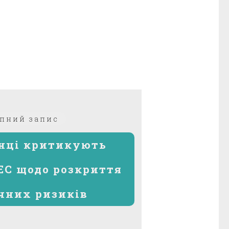
Наступний
пний запис
запис:
нці критикують
EC щодо розкриття
чних ризиків