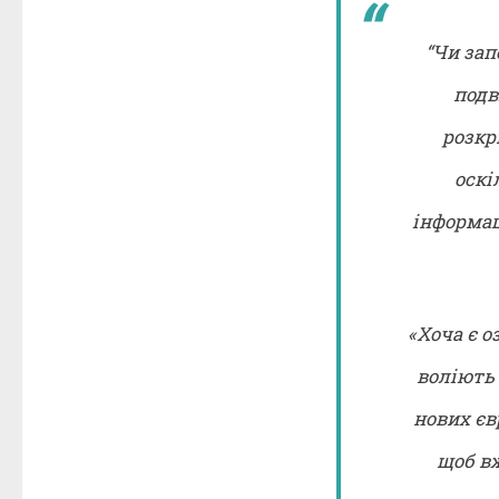
“Чи зап
подв
розкр
оскі
інформац
«Хоча є о
воліють 
нових єв
щоб в