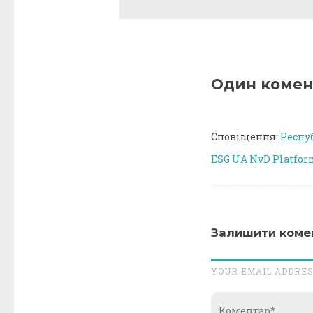
Один комен
Сповіщення:
Респу
ESG UA NvD Platfo
Залишити коме
YOUR EMAIL ADDRES
Коментар*