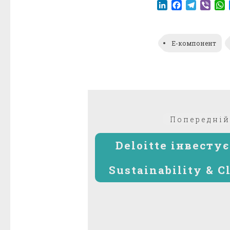
LinkedIn
Facebook
Telegr
Vibe
E-компонент
Навігація
Попередній
записів
Deloitte інвестує
Sustainability & C