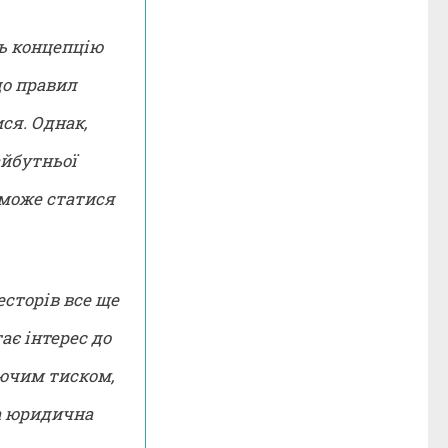
ть концепцію
до правил
ся. Однак,
айбутньої
 може статися
есторів все ще
ає інтерес до
аючим тиском,
а юридична