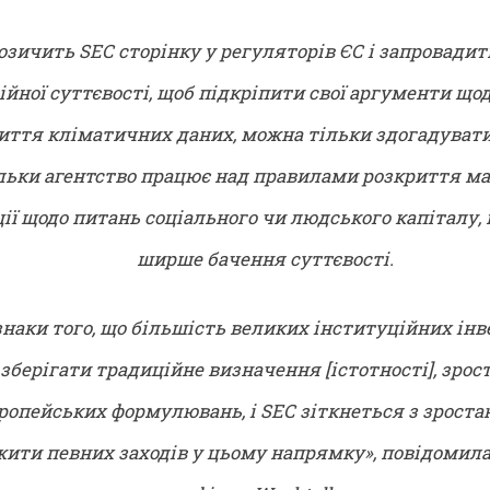
озичить SEC сторінку у регуляторів ЄС і запровади
ійної суттєвості, щоб підкріпити свої аргументи що
иття кліматичних даних, можна тільки здогадувати
льки агентство працює над правилами розкриття м
ії щодо питань соціального чи людського капіталу,
ширше бачення суттєвості.
знаки того, що більшість великих інституційних інв
зберігати традиційне визначення [істотності], зрост
ропейських формулювань, і SEC зіткнеться з зрост
жити певних заходів у цьому напрямку», повідомил