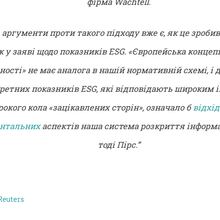
фірма Wachtell.
 аргументи проти такого підходу вже є, як це зроби
к у заяві щодо показників ESG. «Європейська концеп
ності» не має аналога в нашій нормативній схемі, і
ретних показників ESG, які відповідають широким 
окого кола «зацікавлених сторін», означало б
відхід
нтальних
аспектів наша система розкриття інформац
тоді Пірс.”
euters