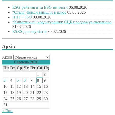
ESG-рейтинги та ESG-виплати
06.08.2026
“Сталі” фонди вийшли в плюс
05.08.2026
ППГ + ISO
03.08.2026
“Кліматичне” кредитування: ЄЦБ продовжує експансію
31.07.2026
ESRS для неуніатів
30.07.2026
Архів
Архів
Серпень 2026
Пн
Вт
Ср
Чт
Пт
Сб
Нд
1
2
3
4
5
6
7
8
9
10
11
12
13
14
15
16
17
18
19
20
21
22
23
24
25
26
27
28
29
30
31
« Лип