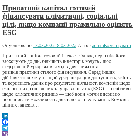
Приватний капітал готовий
фінансувати кліматичні, соціальні
цілі, якщо компанії правильно оцінять
ESG
Опубліковано
18.03.2022
18.03.2022
Автор
admin
Коментувати
Приватний капітал готовий і чекає . Однак, перш ніж його
заохочують до дій, більшість інвесторів хочуть , щоб
федеральний уряд вжив заходів для зниження
ризиків практики сталого фінансування. Серед інших
дій інвестори хочуть , щоб уряд покращив доступність, якість
та корисність даних про результати діяльності компаній щодо
екологічних, соціальних та управлінських (ESG) — особливо
щодо кліматичних ризиків — щоб вони могли впевнено
порівнювати можливості для сталого інвестування. Комісія з
цінних паперів…
LinkedIn
Facebook
Telegram