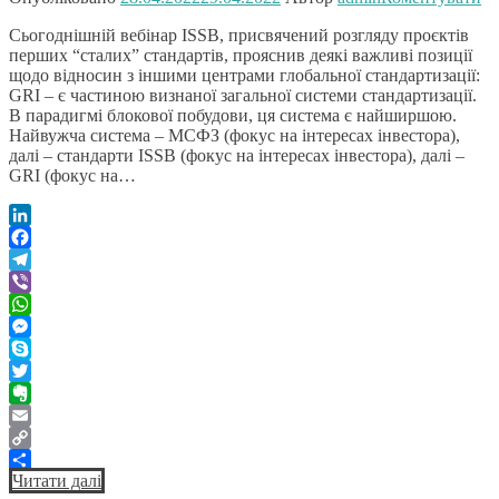
Сьогоднішній вебінар ISSB, присвячений розгляду проєктів
перших “сталих” стандартів, прояснив деякі важливі позиції
щодо відносин з іншими центрами глобальної стандартизації:
GRI – є частиною визнаної загальної системи стандартизації.
В парадигмі блокової побудови, ця система є найширшою.
Найвужча система – МСФЗ (фокус на інтересах інвестора),
далі – стандарти ISSB (фокус на інтересах інвестора), далі –
GRI (фокус на…
LinkedIn
Facebook
Telegram
Viber
WhatsApp
Messenger
Skype
Twitter
Evernote
Email
Copy
Читати далі
Link
Поділитися