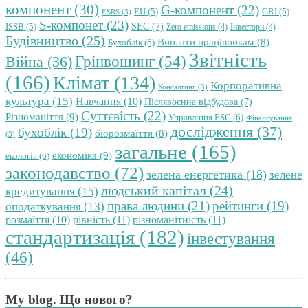
компонент
(30)
G-компонент
(22)
EU
(5)
GRI
(5)
ESRS
(3)
S-компонет
(23)
SEC
(7)
ISSB
(5)
Zero emissions
(4)
Інвестори
(4)
Будівництво
(25)
Виплати працівникам
(8)
Бухоблік
(6)
Звітність
Грінвошинг
(54)
Війна
(36)
(166)
Клімат
(134)
Корпоративна
Консалтинг
(3)
культура
(15)
Навчання
(10)
Післявоєнна відбудова
(7)
Суттєвість
(22)
Різноманіття
(9)
Управління ESG
(6)
Фінансування
дослідження
(37)
бухоблік
(19)
біорозмаїття
(8)
(3)
загальне
(165)
економіка
(9)
екологія
(6)
законодавство
(72)
зелена енергетика
(18)
зелене
людський капітал
(24)
кредитування
(15)
права людини
(21)
рейтинги
(19)
оподаткування
(13)
розмаїття
(10)
рівність
(11)
різноманітність
(11)
стандартизація
(182)
інвестування
(46)
My blog. Що нового?