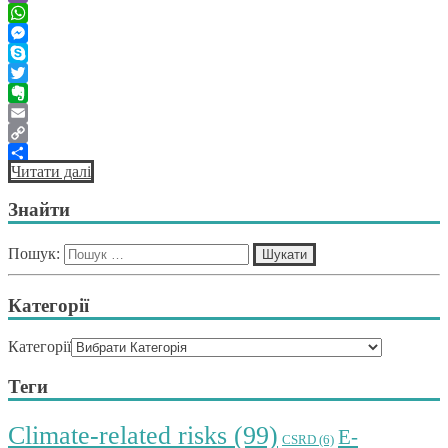
Viber
WhatsApp
Messenger
Skype
Twitter
Evernote
Email
Copy
Читати далі
Link
Поділитися
Знайти
Пошук:
Категорії
Категорії
Теги
Climate-related risks
(99)
E-
CSRD
(6)