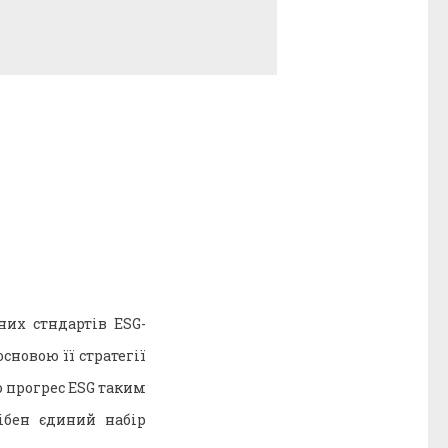
них стндартів ESG-
сновою її стратегії
о прогрес ESG таким
ібен єдиний набір