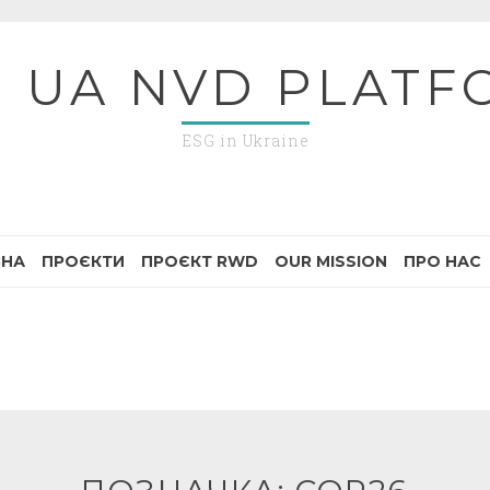
G UA NVD PLATF
ESG in Ukraine
ВНА
ПРОЄКТИ
ПРОЄКТ RWD
OUR MISSION
ПРО НАС