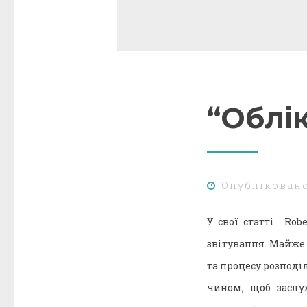
“Облі
Опублікован
У свої статті Rob
звітування. Майже 
та процесу розподі
чином, щоб заслу