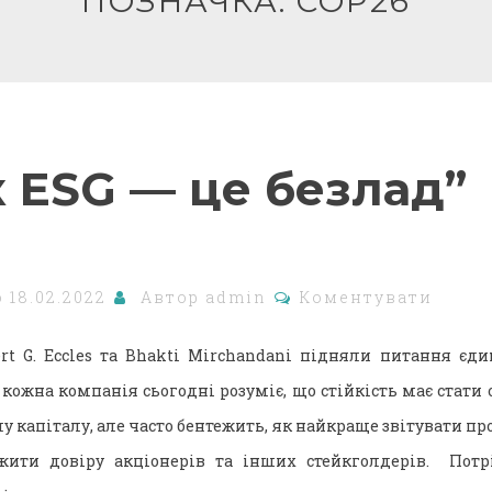
ПОЗНАЧКА:
COP26
к ESG — це безлад”
о
18.02.2022
Автор
admin
Коментувати
ert G. Eccles та Bhakti Mirchandani підняли питання єди
кожна компанія сьогодні розуміє, що стійкість має стати о
лу капіталу, але часто бентежить, як найкраще звітувати пр
жити довіру акціонерів та інших стейкголдерів. Потр