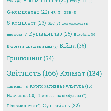
E-компонент
(30)
CSRD
(6)
EU
(5)
ESRS
(3)
G-компонент
(22)
GRI
(5)
ISSB
(5)
S-компонет
(23)
SEC
(7)
Zero emissions
(4)
Будівництво
(25)
Бухоблік
(6)
Інвестори
(4)
Війна
(36)
Виплати працівникам
(8)
Грінвошинг
(54)
Звітність
(166)
Клімат
(134)
Корпоративна культура
(15)
Консалтинг
(3)
Навчання
(10)
Післявоєнна відбудова
(7)
Суттєвість
(22)
Різноманіття
(9)