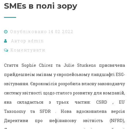
SMEs в полі зору
Опубліковано
14.02.2022
Автор
admin
Коментувати
Стаття Sophie Chirez та Julie Stuckens присвячена
прийдешнеім змінам у європейському ландшафті ESG-
звітування. Єврокомісія розробила власну законодавчу
систему звітності щодо сталого розвитку для компаній,
яка складається з трьох частин: CSRD , EU
Taxonomy та SFDR . Нова вдосконалена версія
Директиви про нефінансову звітність (NFRD),