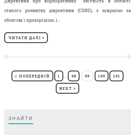
Директива про корпоративну звітність в області
сталого розвитку директиви (CSRD), є ширшою за
обсягом і прозорішою, і…
ЧИТАТИ ДАЛІ
Пагінація
…
PAGE
PAGE
PAGE
PAGE
PAGE
ПОПЕРЕДНІЙ
1
98
99
100
101
NEXT
записів
ЗНАЙТИ
Пошук: