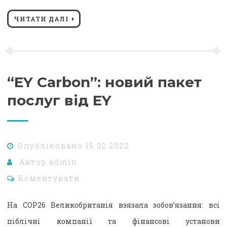
ЧИТАТИ ДАЛІ
“EY Carbon”: новий пакет
послуг від EY
Опубліковано
15.02.2022
Автор
admin
Коментувати
На COP26 Великобританія взязала зобов’язання: всі
піблічні компанії та фінансові установи