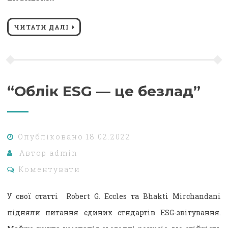
ЧИТАТИ ДАЛІ
“Облік ESG — це безлад”
Опубліковано
18.02.2022
Автор
admin
Коментувати
У свої статті Robert G. Eccles та Bhakti Mirchandani
підняли питання єдиних стндартів ESG-звітування.