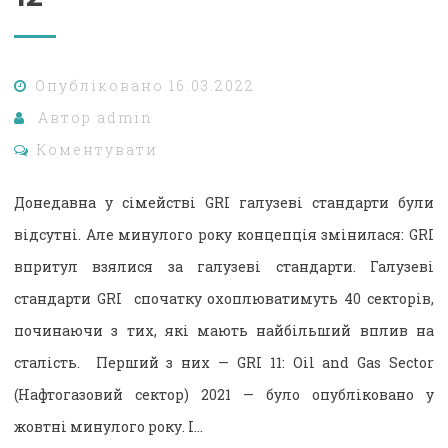
Опубліковано
16.03.2022
Автор
admin
Коментувати
Донедавна у сімействі GRI галузеві стандарти були
відсутні. Але минулого року концепція змінилася: GRI
впритул взялися за галузеві стандарти. Галузеві
стандарти GRI спочатку охоплюватимуть 40 секторів,
починаючи з тих, які мають найбільший вплив на
сталість. Перший з них — GRI 11: Oil and Gas Sector
(Нафтогазовий сектор) 2021 — було опубліковано у
жовтні минулого року. І…