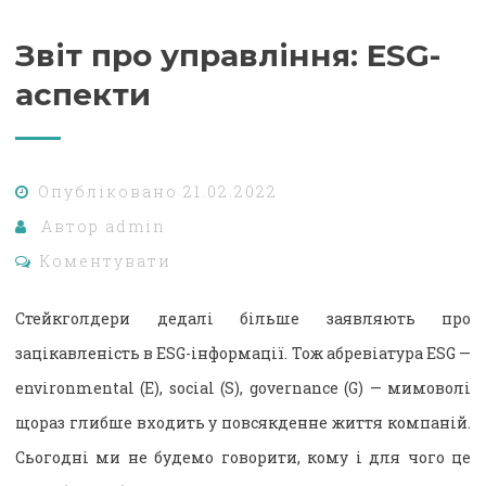
Звіт про управління: ESG-
аспекти
Опубліковано
21.02.2022
Автор
admin
Коментувати
Cтейкголдери дедалі більше заявляють про
зацікавленість в ESG-інформації. Тож абревіатура ESG —
environmental (E), social (S), governance (G) — мимоволі
щораз глибше входить у повсякденне життя компаній.
Сьогодні ми не будемо говорити, кому і для чого це