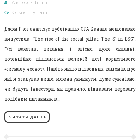
Автор
admin
Коментувати
Джон Г’юз аналізує публікацію CPA Канада нещодавно
випустила “The rise of the social pillar: The ‘S’ in ESG”.
“Усі важливі питання, і, звісно, ​​дуже складні,
потенційно піддаються великій дозі корисливого
«сигналу чеснот». Навіть якщо підводних каменів, про
які я згадував вище, можна уникнути, дуже сумнівно,
чи будуть інвестори, як правило, віддавати перевагу
подібним питанням в…
ЧИТАТИ ДАЛІ