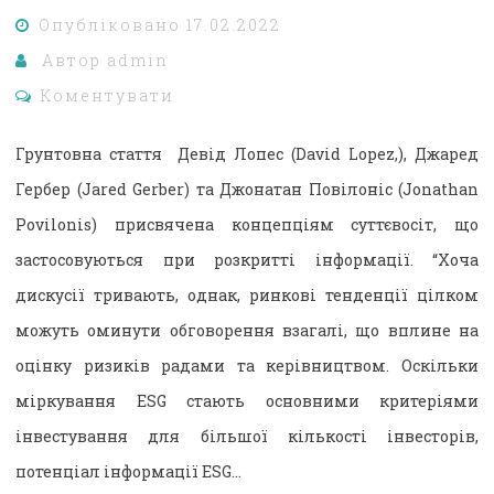
Опубліковано
17.02.2022
Автор
admin
Коментувати
Грунтовна стаття Девід Лопес (David Lopez,), Джаред
Гербер (Jared Gerber) та Джонатан Повілоніс (Jonathan
Povilonis) присвячена концепціям суттєвосіт, що
застосовуються при розкритті інформації. “Хоча
дискусії тривають, однак, ринкові тенденції цілком
можуть оминути обговорення взагалі, що вплине на
оцінку ризиків радами та керівництвом. Оскільки
міркування ESG стають основними критеріями
інвестування для більшої кількості інвесторів,
потенціал інформації ESG…