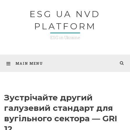
Skip
ESG UA NVD
to
content
PLATFORM
ESG in Ukraine
MAIN MENU
Зустрічайте другий
галузевий стандарт для
вугільного сектора — GRI
12