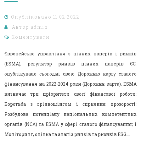
Опубліковано
11.02.2022
Автор
admin
Коментувати
Європейське управління з цінних паперів і ринків
(ESMA), регулятор ринків цінних паперів ЄС,
опублікувало сьогодні свою Дорожню карту сталого
фінансування на 2022-2024 роки (Дорожня карта). ESMA
визначає три пріоритети своєї фінансової роботи:
Боротьба з грінвошінгом і сприяння прозорості;
Розбудова потенціалу національних компетентних
органів (NCA) та ESMA у сфері сталого фінансування; і
Моніторинг, оцінка та аналіз ринків та ризиків ESG….