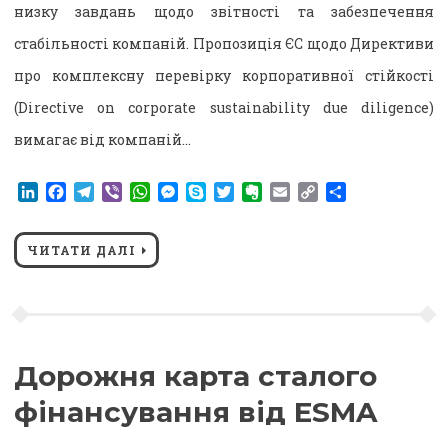
низку завдань щодо звітності та забезпечення
стабільності компаній. Пропозиція ЄС щодо Директиви
про комплексну перевірку корпоративної стійкості
(Directive on corporate sustainability due diligence)
вимагає від компаній…
LinkedIn
Facebook
Telegram
Viber
WhatsApp
Messenger
Skype
Twitter
Evernote
Email
Copy
Поділитися
Link
ЧИТАТИ ДАЛІ
Дорожня карта сталого
фінансування від ESMA