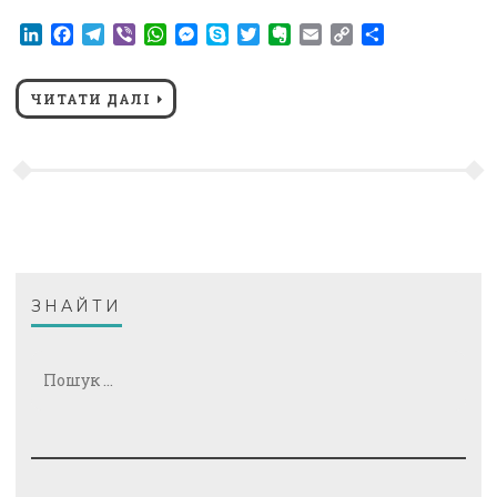
LinkedIn
Facebook
Telegram
Viber
WhatsApp
Messenger
Skype
Twitter
Evernote
Email
Copy
Поділитися
Link
ЧИТАТИ ДАЛІ
ЗНАЙТИ
Пошук: