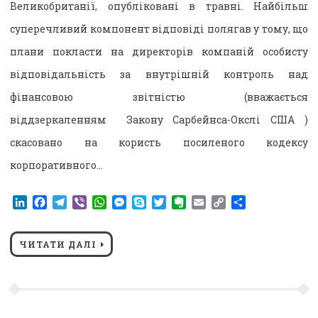
Великобританії, опубліковані в травні. Найбільш
суперечливий компонент відповіді полягав у тому, що
плани покласти на директорів компаній особисту
відповідальність за внутрішній контроль над
фінансовою звітністю (вважається
віддзеркаленням Закону Сарбейнса-Окслі США )
скасовано на користь посиленого кодексу
корпоративного…
LinkedIn
Facebook
Telegram
Viber
WhatsApp
Messenger
Skype
Twitter
Evernote
Email
Copy
Поділитися
Link
ЧИТАТИ ДАЛІ