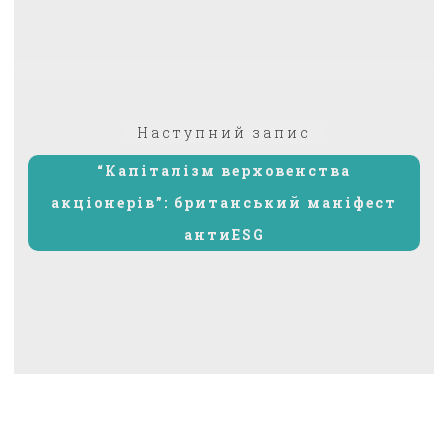
Наступний
Наступний запис
запис:
“Капіталізм верховенства
акціонерів”: британський маніфест
антиESG