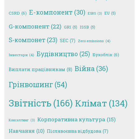
E-компонент
(30)
CSRD
(6)
EU
(5)
ESRS
(3)
G-компонент
(22)
GRI
(5)
ISSB
(5)
S-компонет
(23)
SEC
(7)
Zero emissions
(4)
Будівництво
(25)
Бухоблік
(6)
Інвестори
(4)
Війна
(36)
Виплати працівникам
(8)
Грінвошинг
(54)
Звітність
(166)
Клімат
(134)
Корпоративна культура
(15)
Консалтинг
(3)
Навчання
(10)
Післявоєнна відбудова
(7)