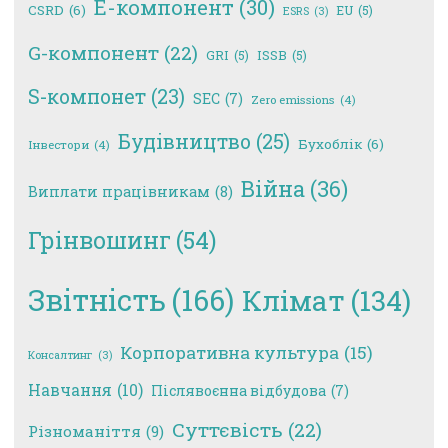
E-компонент
(30)
CSRD
(6)
EU
(5)
ESRS
(3)
G-компонент
(22)
GRI
(5)
ISSB
(5)
S-компонет
(23)
SEC
(7)
Zero emissions
(4)
Будівництво
(25)
Бухоблік
(6)
Інвестори
(4)
Війна
(36)
Виплати працівникам
(8)
Грінвошинг
(54)
Звітність
(166)
Клімат
(134)
Корпоративна культура
(15)
Консалтинг
(3)
Навчання
(10)
Післявоєнна відбудова
(7)
Суттєвість
(22)
Різноманіття
(9)