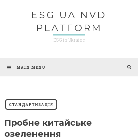
Skip
ESG UA NVD
to
content
PLATFORM
ESG in Ukraine
MAIN MENU
СТАНДАРТИЗАЦІЯ
Пробне китайське
озеленення