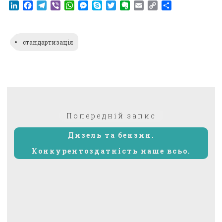
LinkedIn
Facebook
Telegram
Viber
WhatsApp
Messenger
Skype
Twitter
Evernote
Email
Copy
Поділитися
Link
стандартизація
Навігація
Попередній:
Попередній запис
записів
Дизель та бензин.
Конкурентоздатність наше всьо.