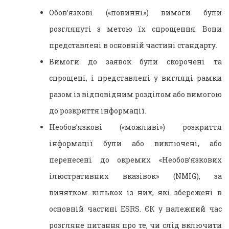
Обов’язкові («повинні») вимоги були
розглянуті з метою їх спрощення. Вони
представлені в основній частині стандарту.
Вимоги до заявок були скорочені та
спрощені, і представлені у вигляді рамки
разом із відповідним розділом або вимогою
до розкриття інформації.
Необов’язкові («можливі») розкриття
інформації були або виключені, або
перенесені до окремих «Необов’язкових
ілюстративних вказівок» (NMIG), за
винятком кількох із них, які збережені в
основній частині ESRS. ЄК у належний час
розгляне питання про те, чи слід включити