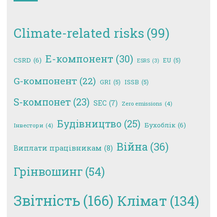
Climate-related risks
(99)
E-компонент
(30)
CSRD
(6)
EU
(5)
ESRS
(3)
G-компонент
(22)
GRI
(5)
ISSB
(5)
S-компонет
(23)
SEC
(7)
Zero emissions
(4)
Будівництво
(25)
Бухоблік
(6)
Інвестори
(4)
Війна
(36)
Виплати працівникам
(8)
Грінвошинг
(54)
Звітність
(166)
Клімат
(134)