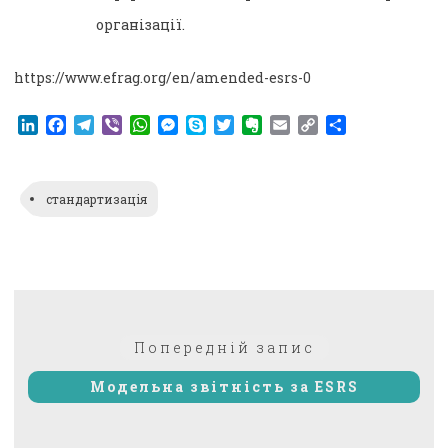
організації.
https://www.efrag.org/en/amended-esrs-0
LinkedIn
Facebook
Telegram
Viber
WhatsApp
Messenger
Skype
Twitter
Evernote
Email
Copy
Поділитися
Link
стандартизація
Навігація
Попередній:
Попередній запис
записів
Модельна звітність за ESRS