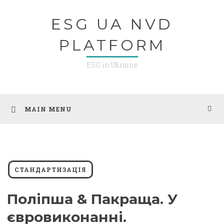
Skip
ESG UA NVD
to
content
PLATFORM
ESG in Ukraine
MAIN MENU
СТАНДАРТИЗАЦІЯ
Поліпша & Пакраща. У
євровиконанні.