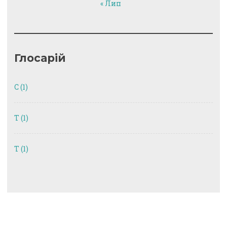
« Лип
Глосарій
C
(1)
T
(1)
Т
(1)