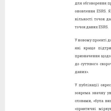
для обговорення пр
оновлення ESRS. Я
кількості точок д
точок даних ESRS.
У новому проекті д
які краще підтр
призначення щодо 
до суттєвого скоро
даних».
У публікації окр
зокрема значну у
словами, «була в
«практичні мірку