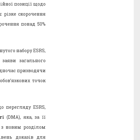
ційної позиції щодо
ш різке скорочення
рочення понад 50%
нутого набору ESRS,
заяви загального
одночас призводячи
 обов’язкових точок
о перегляду ESRS,
сті
(DMA), яка, за її
 з новим розділом
івень доказів для