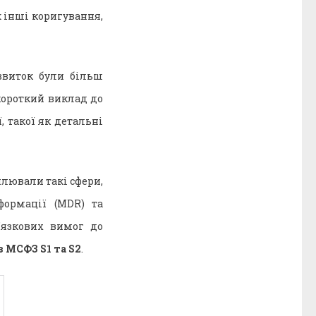
 інші коригування,
звиток були більш
короткий виклад до
 такої як детальні
плювали такі сфери,
ормації (MDR) та
’язкових вимог до
 МСФЗ S1 та S2
.