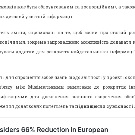
новків має бути обґрунтованим та пропорційним», а також
х деталей у звітній інформації.
тить зміни, спрямовані на те, щоб заяви про сталий ро
конічними, зокрема запроваджено можливість додавати 
овувати додатки для розкриття найдетальнішої інформації,
і для спрощення зобов’язань щодо звітності у проекті охо
зв’язку між Мінімальними вимогами до розкриття інф
ифікаціями для досягнення значного скорочення обов
адження додаткових полегшень та
підвищення сумісності з