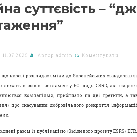
йна суттєвість – “д
таження”
о
11.07.2025
Автор
admin
Коментувати
 що наразі розглядає зміни до Європейських стандартів зв
що лежать в основі регламенту ЄС щодо CSRD, які скоротя
мляються компаніями, приблизно на дві третини, а т
ня» про скасування добровільного розкриття інформації
них.
днені разом із публікацією «Зміненого проєкту ESRS» EFR