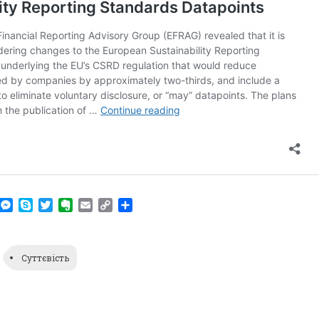
am
r
WhatsApp
Messenger
Skype
Twitter
Evernote
Email
Copy
Поділитися
Link
Суттєвість