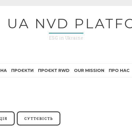
G UA NVD PLATF
ESG in Ukraine
ВНА
ПРОЄКТИ
ПРОЄКТ RWD
OUR MISSION
ПРО НАС
ЦІЯ
СУТТЄВІСТЬ