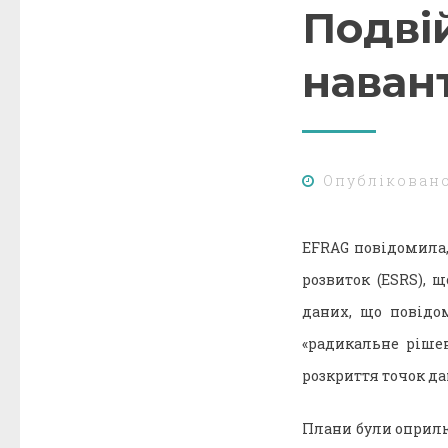
Подві
наван
Опублікован
EFRAG повідомила,
розвиток (ESRS), 
даних, що повідо
«радикальне рішен
розкриття точок да
Плани були оприлю