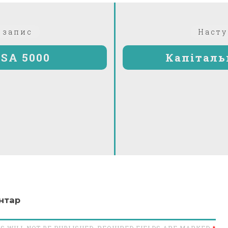
Попередній:
 запис
Насту
SSA 5000
Капіталь
нтар
S WILL NOT BE PUBLISHED. REQUIRED FIELDS ARE MARKED
*