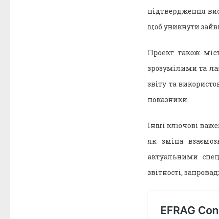
підтвердження вис
щоб уникнути зайви
Проект також міс
зрозумілими та ла
звіту та використ
показники.
Інші ключові важел
як зміна взаємо
актуальними спец
звітності, запров