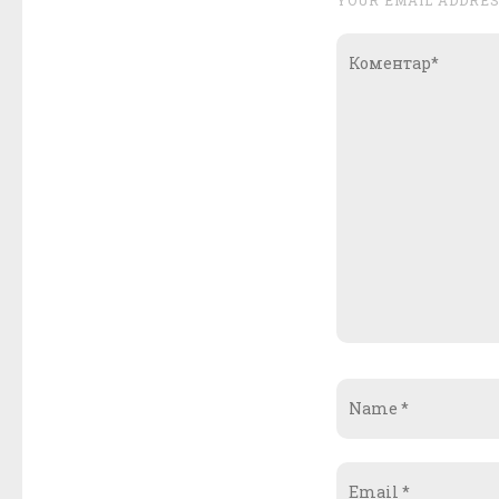
Коментар*
Name
*
Email