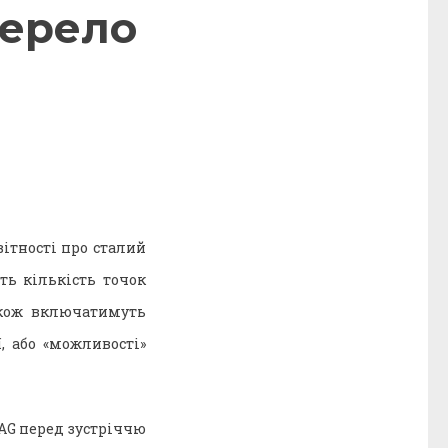
жерело
ітності про сталий
ть кількість точок
акож включатимуть
, або «можливості»
AG перед зустріччю