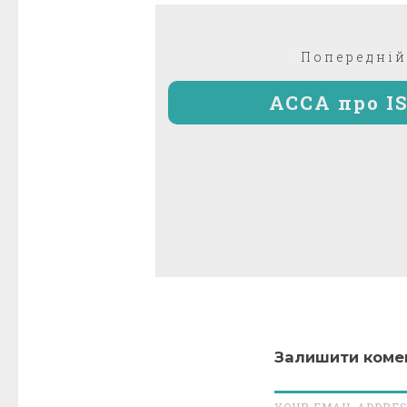
Навігація
Попередній
записів
АССА про I
Залишити коме
YOUR EMAIL ADDRES