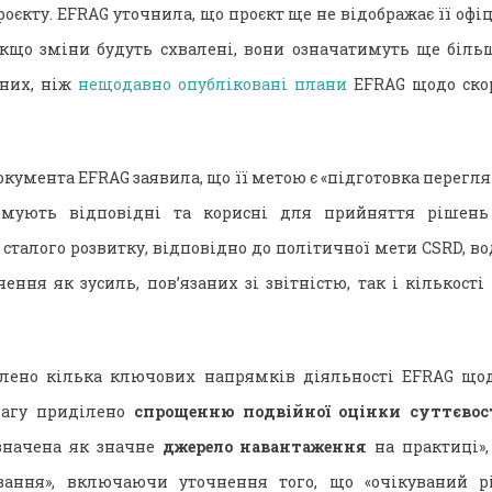
оєкту. EFRAG уточнила, що проєкт ще не відображає її офі
кщо зміни будуть схвалені, вони означатимуть ще біль
аних, ніж
нещодавно опубліковані плани
EFRAG щодо ско
окумента EFRAG заявила, що її метою є «підготовка перегля
имують відповідні та корисні для прийняття рішень 
сталого розвитку, відповідно до політичної мети CSRD, в
чення як зусиль, пов’язаних зі звітністю, так і кількості
еслено кілька ключових напрямків діяльності EFRAG щод
вагу приділено
спрощенню подвійної оцінки суттєво
изначена як значне
джерело навантаження
на практиці»,
вання», включаючи уточнення того, що «очікуваний р