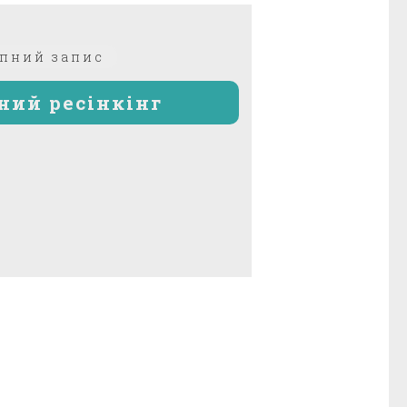
Наступний
пний запис
запис:
ний ресінкінг