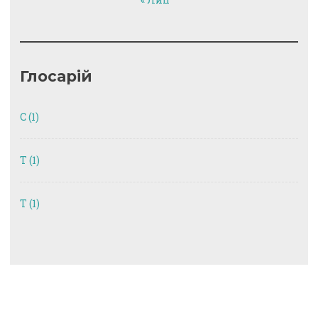
Глосарій
C
(1)
T
(1)
Т
(1)