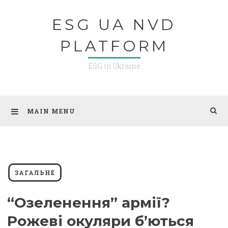
Skip
ESG UA NVD
to
content
PLATFORM
ESG in Ukraine
MAIN MENU
ЗАГАЛЬНЕ
“Озеленення” армії?
Рожеві окуляри б’ються