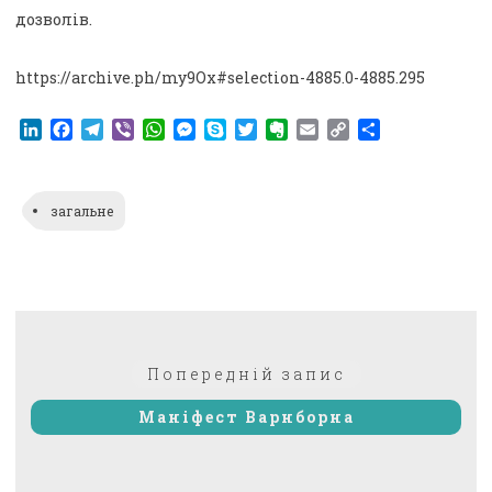
дозволів.
https://archive.ph/my9Ox#selection-4885.0-4885.295
LinkedIn
Facebook
Telegram
Viber
WhatsApp
Messenger
Skype
Twitter
Evernote
Email
Copy
Поділитися
Link
загальне
Навігація
Попередній:
Попередній запис
записів
Маніфест Варнборна