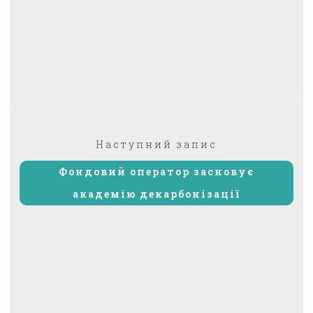
Наступний
Наступний запис
запис:
Фондовий оператор засновує
академію декарбонізації