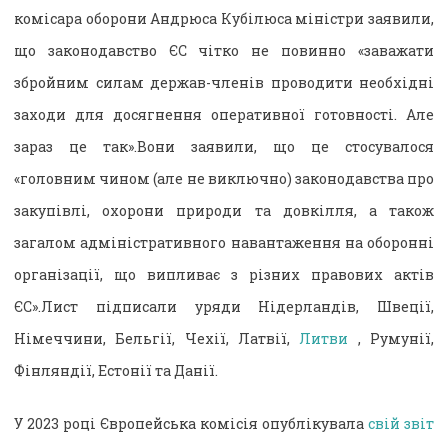
комісара оборони Андрюса Кубілюса міністри заявили,
що законодавство ЄС чітко не повинно «заважати
збройним силам держав-членів проводити необхідні
заходи для досягнення оперативної готовності. Але
зараз це так».Вони заявили, що це стосувалося
«головним чином (але не виключно) законодавства про
закупівлі, охорони природи та довкілля, а також
загалом адміністративного навантаження на оборонні
організації, що випливає з різних правових актів
ЄС».Лист підписали уряди Нідерландів, Швеції,
Німеччини, Бельгії, Чехії, Латвії,
Литви
, Румунії,
Фінляндії, Естонії та Данії.
У 2023 році Європейська комісія опублікувала
свій звіт