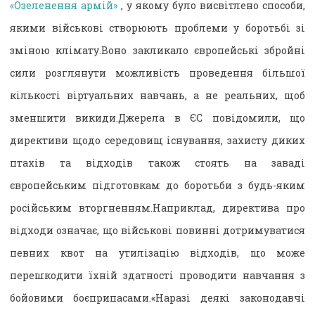
«Озеленення армій»
, у якому було висвітлено способи,
якими військові створюють проблеми у боротьбі зі
зміною клімату.Воно закликало європейські збройні
сили розглянути можливість проведення більшої
кількості віртуальних навчань, а не реальних, щоб
зменшити викиди.Джерела в ЄС повідомили, що
директиви щодо середовищ існування, захисту диких
птахів та відходів також стоять на заваді
європейським підготовкам до боротьби з будь-яким
російським вторгненням.Наприклад, директива про
відходи означає, що військові повинні дотримуватися
певних квот на утилізацію відходів, що може
перешкодити їхній здатності проводити навчання з
бойовими боєприпасами.«Наразі деякі законодавчі