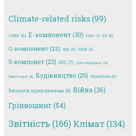
Climate-related risks
(99)
E-компонент
(30)
CSRD
(6)
EU
(5)
ESRS
(3)
G-компонент
(22)
GRI
(5)
ISSB
(5)
S-компонет
(23)
SEC
(7)
Zero emissions
(4)
Будівництво
(25)
Бухоблік
(6)
Інвестори
(4)
Війна
(36)
Виплати працівникам
(8)
Грінвошинг
(54)
Звітність
(166)
Клімат
(134)