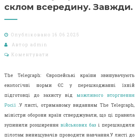
склом всередину. Завжди.
Опубліковано
16.06.2025
Автор
admin
Коментувати
The Telegraph: Європейські країни звинувачують
екологічні норми ЄС у перешкоджанні їхній
підготовці до захисту від
можливого вторгнення
Росії
.У листі, отриманому виданням The Telegraph,
міністри оборони країн стверджували, що ці правила
зупинили розширення
військових баз
і перешкодили
пілотам винищувачів проводити навчання.У листі до