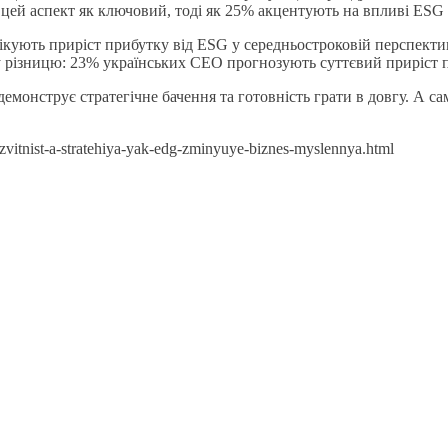
 цей аспект як ключовий, тоді як 25% акцентують на впливі ESG 
кують приріст прибутку від ESG у середньостроковій перспективі
 різницю: 23% українських СЕО прогнозують суттєвий приріст при
 демонструє стратегічне бачення та готовність грати в довгу. А
zvitnist-a-stratehiya-yak-edg-zminyuye-biznes-myslennya.html