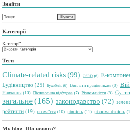
Знайти
Пошук:
Категорії
Категорії
Теги
Climate-related risks
(99)
E-компоне
CSRD
(6)
Вій
Будівництво
(25)
Виплати працівникам
(8)
Бухоблік
(6)
Суттє
Навчання
(10)
Різноманіття
(9)
Післявоєнна відбудова
(7)
загальне
(165)
законодавство
(72)
зелен
рейтинги
(19)
розмаїття
(10)
рівність
(11)
різноманітність
(
My blog. Що нового?