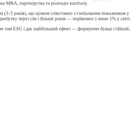
на M&A, партнерства та розподіл капіталу.
 (3–5 років), що цілком співставно з глобальним показником у
бутку через сім і більше років — порівняно з лише 1% у світі.
 саме там ESG і дає найбільший ефект — формуючи більш стійкий,