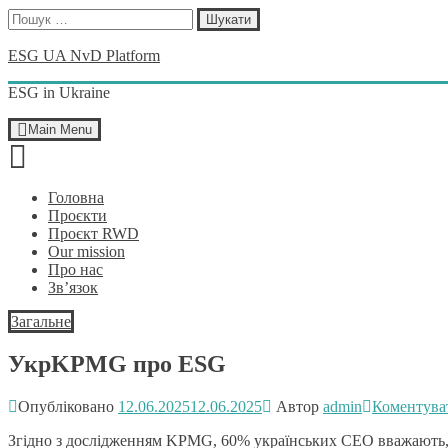
Пошук:
Skip
ESG UA NvD Platform
to
content
ESG in Ukraine
Main Menu
Головна
Проєкти
Проєкт RWD
Our mission
Про нас
Зв’язок
Загальне
УкрKPMG про ESG
Опубліковано
12.06.2025
12.06.2025
Автор
admin
Коментува
Згідно з дослідженням KPMG, 60% українських СЕО вважають, 