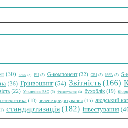
нт
(30)
G-компонент
(22)
S-
EU
(5)
GRI
(5)
ISSB
(5)
ESRS
(3)
Звітність
(166)
К
Грінвошинг
(54)
на
(36)
вість
(22)
бухоблік
(19)
біоро
Управління ESG
(6)
Фінансування
(3)
людський ка
а енергетика
(18)
зелене кредитування
(15)
стандартизація
(182)
інвестування
(4
11)