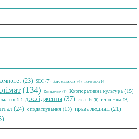
компонет
(23)
SEC
(7)
Zero emissions
(4)
Інвестори
(4)
лімат
(134)
Корпоративна культура
(15)
Консалтинг
(3)
дослідження
(37)
економіка
(9)
змаїття
(8)
екологія
(6)
пітал
(24)
права людини
(21)
оподаткування
(13)
6)