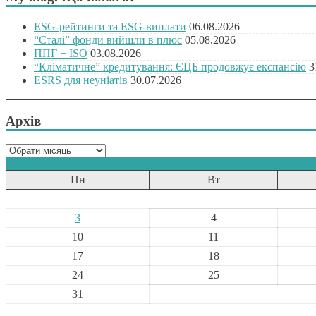
ESG-рейтинги та ESG-виплати
06.08.2026
“Сталі” фонди вийшли в плюс
05.08.2026
ППГ + ISO
03.08.2026
“Кліматичне” кредитування: ЄЦБ продовжує експансію
3
ESRS для неуніатів
30.07.2026
Архів
Архів
Пн
Вт
3
4
10
11
17
18
24
25
31