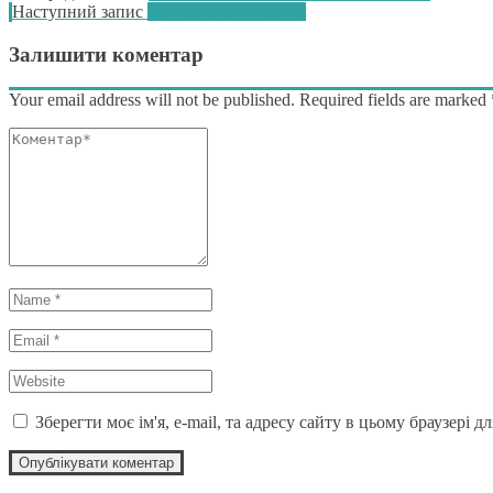
Наступний
Наступний запис
Маніфест Варнборна
записів
запис:
Залишити коментар
Your email address will not be published. Required fields are marked
Коментар*
Name
*
Email
*
Website
*
Зберегти моє ім'я, e-mail, та адресу сайту в цьому браузері 