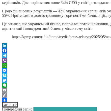
керівників. Для порівняння: лише 34% СЕО у світі розглядають
Щодо фінансових результатів — 42% українських керівників очі
55%. Проте саме в довгостроковому горизонті ми бачимо цікаву
Це означає, що український бізнес, попри всі поточні виклики,
адаптивний і конкурентний бізнес у мінливому світі.
https://kpmg.com/ua/uk/home/media/press-releases/2025/05/ne-
LinkedIn
Facebook
Telegram
Viber
WhatsApp
Messenger
Skype
Twitter
Evernote
Email
Copy
загальне
Link
Поділитися
Навігація
Попередній:
Попередній запис
Кліматичні зміни: політичний аспект