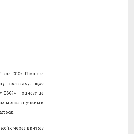
ї «не ESG». Пізніше
ну політику, щоб
w ESG?» — описує це
тим менш гнучкими
иться.
ємо їх через призму