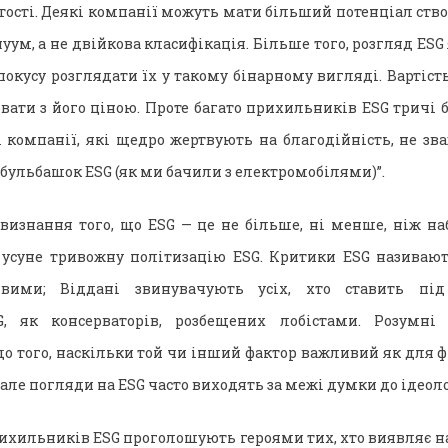
тості. Деякі компанії можуть мати більший потенціал ство
нуум, а не двійкова класифікація. Більше того, розгляд ES
окусу розглядати їх у такому бінарному вигляді. Вартіст
вати з його ціною. Проте багато прихильників ESG тричі б
і компанії, які щедро жертвують на благодійність, не зв
бульбашок ESG (як ми бачили з електромобілями)”.
 визнання того, що ESG — це не більше, ні менше, ніж на
, усуне тривожну політизацію ESG. Критики ESG називаю
вими; Віддані звинувачують усіх, хто ставить під
SG, як консерваторів, розбещених лобістами. Розумн
 того, наскільки той чи інший фактор важливий як для фі
 але погляди на ESG часто виходять за межі думки до ідеолог
прихильників ESG проголошують героями тих, хто виявляє н