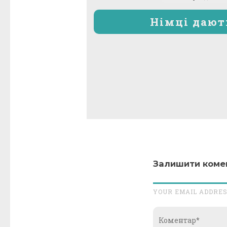
записів
Німці дают
Залишити коме
YOUR EMAIL ADDRES
Коментар*