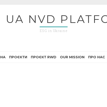
G UA NVD PLATF
ESG in Ukraine
ВНА
ПРОЄКТИ
ПРОЄКТ RWD
OUR MISSION
ПРО НАС