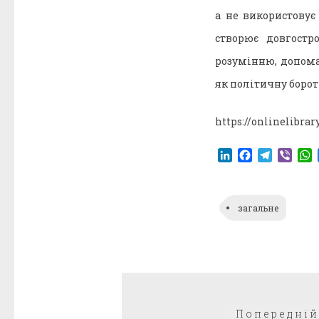
а не використовує
створює довгостр
розумінню, допома
як політичну борот
https://onlinelibrar
LinkedIn
Facebook
Telegr
Vibe
загальне
Навігація
Попередній