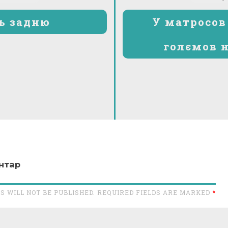
ь задню
У матросов
голємов н
нтар
S WILL NOT BE PUBLISHED. REQUIRED FIELDS ARE MARKED
*