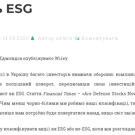
ь ESG
о
14.04.2025
Автор
admin
Коментувати
 Едмондса опублікувало Wiley.
ії в Україну багато інвесторів вважали оборонні компані
ив поспішний поворот, переписавши свою інвестицій
ист як ESG. Стаття
Financial Times
— «Are Defense Stocks No
. Чим менш чорно-білими ми робимо наші класифікації, 
 менше нам потрібно буде повертатися назад, якщо світ змін
 класифікувати акції як ESG або не-ESG, коли ми розгляда