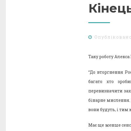
Кінец
Опублікован
Таку роботу Алекса
“До вторгнення Рос
багато хто зроб
перевизначити зах
бінарне мислення
вони будуть, і тим
Має ще менше сенсу