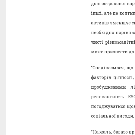
довгострокової вар
інші, але це конти
активів зменшує сп
необхідно порівню
чисті різноманітн
може призвести до 
“Сподіваємося, що
факторів цінності
пробудженими лі
релевантність E
погоджуватися щодо
соціальної вигоди,
“На жаль, багато 