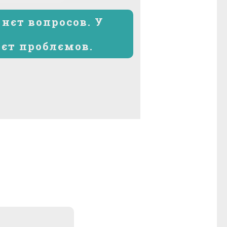
запис:
 нєт вопросов. У
єт проблємов.