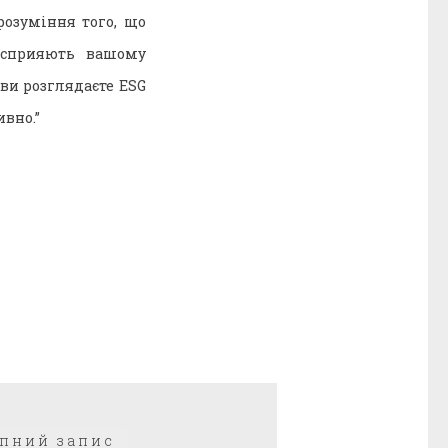
розуміння того, що
е сприяють вашому
ви розглядаєте ESG
ивно.”
Наступний
пний запис