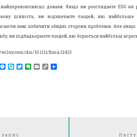
 найпереконливіші докази. Якщо ви розглядаєте ESG як 
окову цінність, ви відзначаєте людей, які найбільш
гаючи вам побачити обидві сторони проблеми. Але якщо 
ьбу, ви підбадьорюєте людей, які борються найбільш агрес
y.wiley.com/doi/10.1111/fima.12413
am
r
WhatsApp
Messenger
Skype
Twitter
Evernote
Email
Copy
Поділитися
Link
Попередній:
 запис
Насту