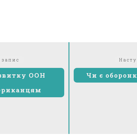
Попередній:
 запис
Насту
озвитку ООН
Чи є оборон
ериканцям