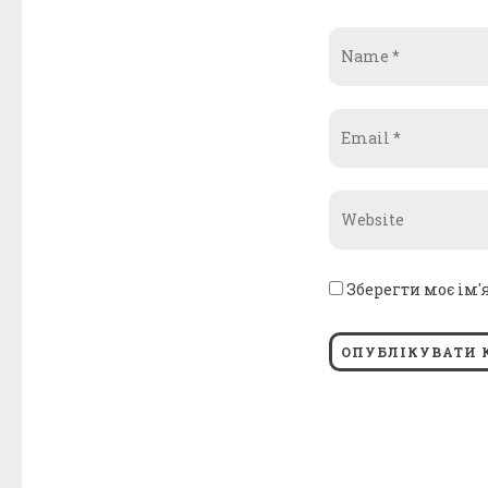
Name
*
Email
*
Website
*
Зберегти моє ім'