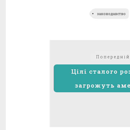
законодавство
Навігація
Попередній
записів
Цілі сталого р
загрожуть ам