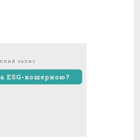
Наступний
пний запис
запис:
ка ESG-кошерною?