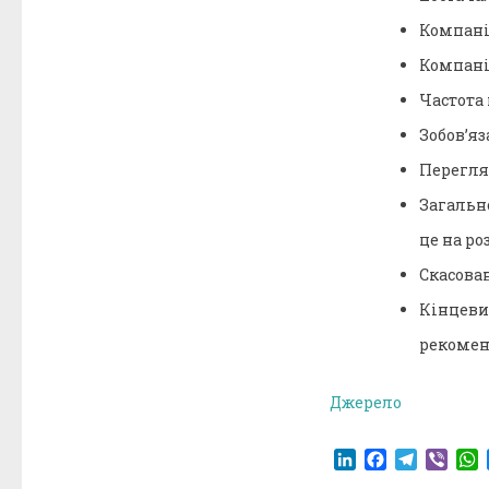
Компані
Компані
Частота 
Зобов’яз
Перегля
Загальн
це на ро
Скасован
Кінцев
рекомен
Джерело
LinkedIn
Facebook
Telegr
Vibe