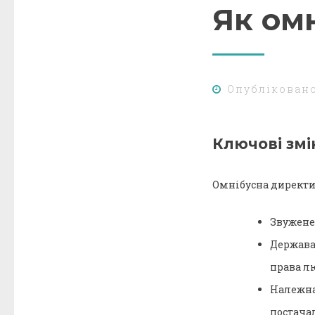
Як ом
Опублікован
Ключові зм
Омнібусна директив
Звужене
Держава
права л
Належн
постач