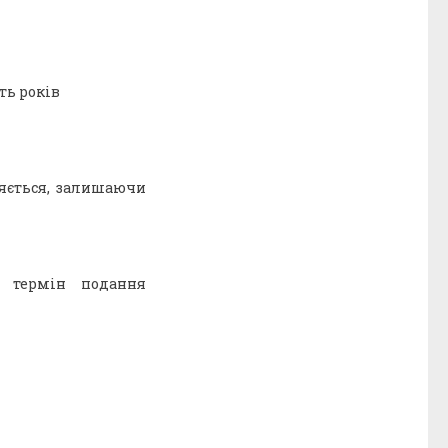
ть років
яється, залишаючи
й термін подання