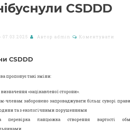
нібуснули CSDDD
о
07.03.2025
Автор
admin
Коментувати
іни CSDDD
а пропонує такі зміни:
 визначення «зацікавленої сторони».
м-членам заборонено запроваджувати більш суворі прави
юдини та з екологічними порушеннями
а перевірка ланцюжка створення вартості об
альниками