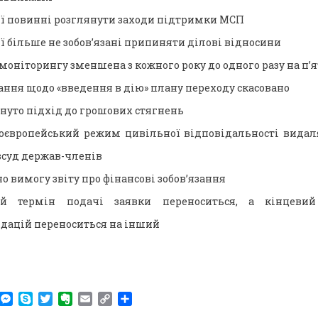
ї повинні розглянути заходи підтримки МСП
ї більше не зобов’язані припиняти ділові відносини
моніторингу зменшена з кожного року до одного разу на п’я
ання щодо «введення в дію» плану переходу скасовано
нуто підхід до грошових стягнень
оєвропейський режим цивільної відповідальності видал
зсуд держав-членів
о вимогу звіту про фінансові зобов’язання
ий термін подачі заявки переноситься, а кінцеви
дацій переноситься на інший
am
r
WhatsApp
Messenger
Skype
Twitter
Evernote
Email
Copy
Поділитися
Link