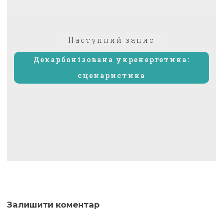
Наступний
Наступний запис
запис:
Декарбонізована укренергетика:
сценаристика
Залишити коментар