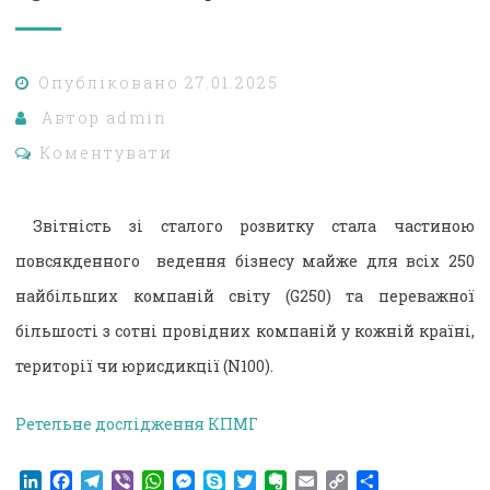
Опубліковано
27.01.2025
Автор
admin
Коментувати
Звітність зі сталого розвитку стала частиною
повсякденного ведення бізнесу майже для всіх 250
найбільших компаній світу (G250) та переважної
більшості з сотні провідних компаній у кожній країні,
території чи юрисдикції (N100).
Ретельне дослідження КПМГ
LinkedIn
Facebook
Telegram
Viber
WhatsApp
Messenger
Skype
Twitter
Evernote
Email
Copy
Поділитися