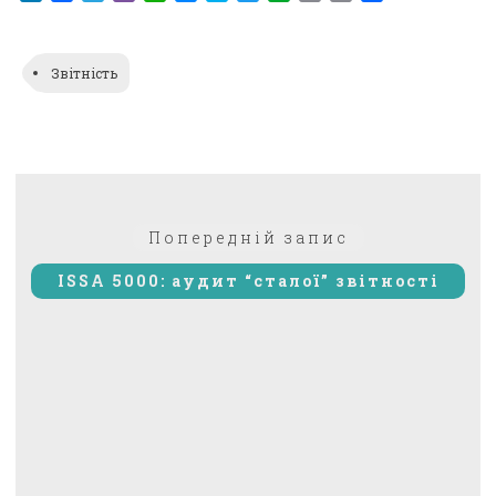
Link
Звітність
Навігація
Попередній:
Попередній запис
записів
ISSA 5000: аудит “сталої” звітності