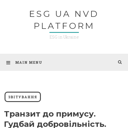
Skip
ESG UA NVD
to
content
PLATFORM
ESG in Ukraine
MAIN MENU
ЗВІТУВАННЯ
Транзит до примусу.
Гудбай добровільність.