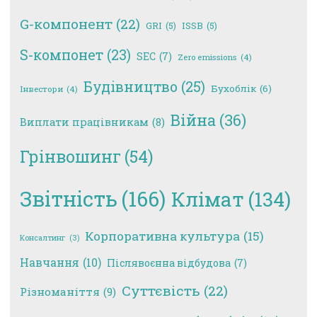
G-компонент
(22)
GRI
(5)
ISSB
(5)
S-компонет
(23)
SEC
(7)
Zero emissions
(4)
Будівництво
(25)
Бухоблік
(6)
Інвестори
(4)
Війна
(36)
Виплати працівникам
(8)
Грінвошинг
(54)
Звітність
(166)
Клімат
(134)
Корпоративна культура
(15)
Консалтинг
(3)
Навчання
(10)
Післявоєнна відбудова
(7)
Суттєвість
(22)
Різноманіття
(9)