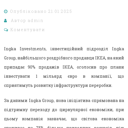
Опубліковано
21.01.2025
Автор
admin
Коментувати
Ingka Investments, інвестиційний підрозділ Ingka
Group, найбільшого роздрібного продавця IKEA, на який
припадає 90% продажів IKEA, оголосив про плани
інвестувати 1 мільярд євро в компанії, що
сприятимуть розвитку інфраструктури переробки.
За даними Ingka Group, нова ініціатива спрямована на
підтримку переходу до циркулярної економіки, при
цьому компанія зазначає, що світова економіка
споживає на 75% більше природних ресурсів, ніж