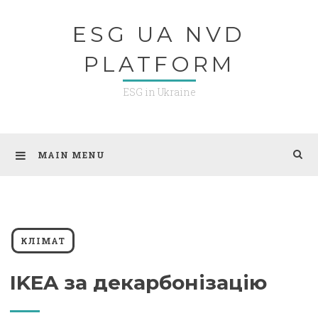
Skip
ESG UA NVD
to
content
PLATFORM
ESG in Ukraine
MAIN MENU
КЛІМАТ
IKEA за декарбонізацію