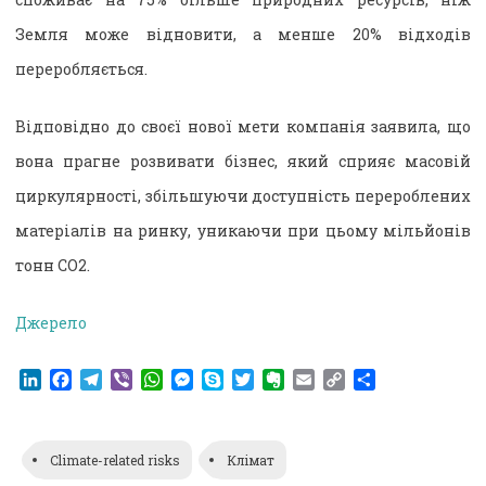
Земля може відновити, а менше 20% відходів
переробляється.
Відповідно до своєї нової мети компанія заявила, що
вона прагне розвивати бізнес, який сприяє масовій
циркулярності, збільшуючи доступність перероблених
матеріалів на ринку, уникаючи при цьому мільйонів
тонн CO2.
Джерело
LinkedIn
Facebook
Telegram
Viber
WhatsApp
Messenger
Skype
Twitter
Evernote
Email
Copy
Поділитися
Link
Climate-related risks
Клімат