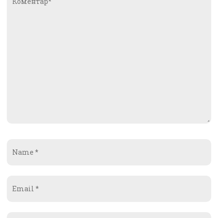
Name
*
Email
*