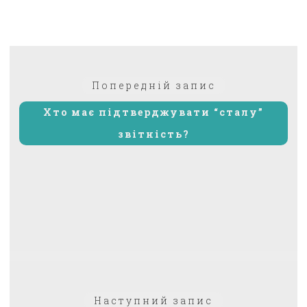
Навігація
Попередній:
Попередній запис
записів
Хто має підтверджувати “сталу”
звітність?
Наступний
Наступний запис