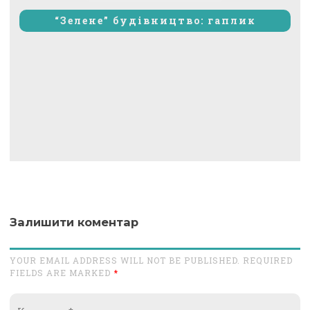
запис:
“Зелене” будівництво: гаплик
Залишити коментар
YOUR EMAIL ADDRESS WILL NOT BE PUBLISHED. REQUIRED
FIELDS ARE MARKED
*
Коментар*