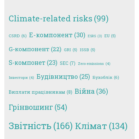
Climate-related risks
(99)
E-компонент
(30)
CSRD
(6)
EU
(5)
ESRS
(3)
G-компонент
(22)
GRI
(5)
ISSB
(5)
S-компонет
(23)
SEC
(7)
Zero emissions
(4)
Будівництво
(25)
Бухоблік
(6)
Інвестори
(4)
Війна
(36)
Виплати працівникам
(8)
Грінвошинг
(54)
Звітність
(166)
Клімат
(134)