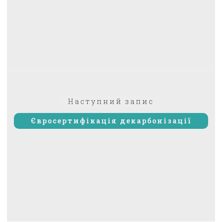
Наступний
Наступний запис
запис:
Євросертифікація декарбонізації