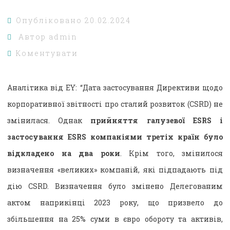
Опубліковано
20.02.2024
Автор
admin
Коментувати
Аналітика від EY: “Дата застосування Директиви щодо
корпоративної звітності про сталий розвиток (CSRD) не
змінилася. Однак
прийняття галузевої ESRS і
застосування ESRS компаніями третіх країн було
відкладено на два роки
. Крім того, змінилося
визначення «великих» компаній, які підпадають під
дію CSRD. Визначення було змінено Делегованим
актом наприкінці 2023 року, що призвело до
збільшення на 25% суми в євро обороту та активів,