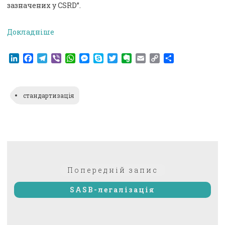
зазначених у CSRD”.
Докладніше
LinkedIn
Facebook
Telegram
Viber
WhatsApp
Messenger
Skype
Twitter
Evernote
Email
Copy
Поділитися
Link
стандартизація
Навігація
Попередній:
Попередній запис
записів
SASB-легалізація