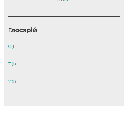
Глосарій
C
(1)
T
(1)
Т
(1)