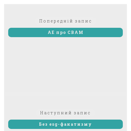
Навігація
Попередній:
Попередній запис
записів
AE про CBAM
Наступний
Наступний запис
запис:
Без esg-фанатизму