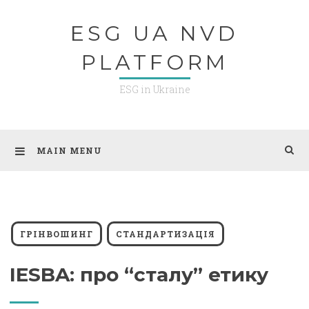
Skip
ESG UA NVD
to
content
PLATFORM
ESG in Ukraine
MAIN MENU
ГРІНВОШИНГ
СТАНДАРТИЗАЦІЯ
IESBA: про “сталу” етику