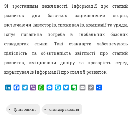
Зі зростанням важливості інформації про сталий
розвиток для багатьох зацікавлених сторін,
включаючи інвесторів, споживачів, компанії та уряди,
існує нагальна потреба в глобальних базових
стандартах етики. Такі стандарти забезпечують
цілісність та об’єктивність звітності про сталий
розвиток, зміцнюючи довіру та прозорість серед
користувачів інформації про сталий розвиток.
LinkedIn
Facebook
Telegram
Viber
WhatsApp
Messenger
Skype
Twitter
Evernote
Email
Copy
Поділитися
Link
Грінвошинг
стандартизація