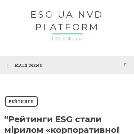
Skip
ESG UA NVD
to
content
PLATFORM
ESG in Ukraine
MAIN MENU
РЕЙТИНГИ
“Рейтинги ESG стали
мірилом «корпоративної