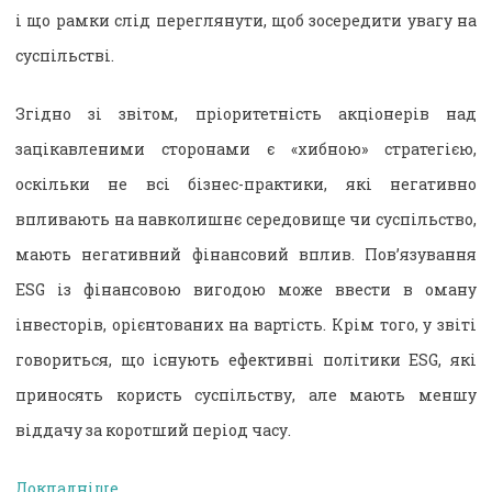
і що рамки слід переглянути, щоб зосередити увагу на
суспільстві.
Згідно зі звітом, пріоритетність акціонерів над
зацікавленими сторонами є «хибною» стратегією,
оскільки не всі бізнес-практики, які негативно
впливають на навколишнє середовище чи суспільство,
мають негативний фінансовий вплив. Пов’язування
ESG із фінансовою вигодою може ввести в оману
інвесторів, орієнтованих на вартість. Крім того, у звіті
говориться, що існують ефективні політики ESG, які
приносять користь суспільству, але мають меншу
віддачу за коротший період часу.
Докладніше