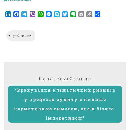
LinkedIn
Facebook
Telegram
Viber
WhatsApp
Messenger
Skype
Twitter
Evernote
Email
Copy
Поділитися
Link
рейтинги
Навігація
Попередній:
Попередній запис
записів
“Врахування кліматичних ризиків
у процесах аудиту є не лише
нормативною вимогою, але й бізнес-
імперативом”