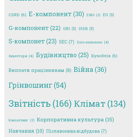
E-компонент
(30)
CSRD
(6)
EU
(5)
ESRS
(3)
G-компонент
(22)
GRI
(5)
ISSB
(5)
S-компонет
(23)
SEC
(7)
Zero emissions
(4)
Будівництво
(25)
Бухоблік
(6)
Інвестори
(4)
Війна
(36)
Виплати працівникам
(8)
Грінвошинг
(54)
Звітність
(166)
Клімат
(134)
Корпоративна культура
(15)
Консалтинг
(3)
Навчання
(10)
Післявоєнна відбудова
(7)