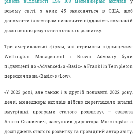
рівень відданості ESG 108 менеджерам активів
у
всьому світі, з яких 45 знаходяться в США, щоб
допомогти інвесторам визначити відданість компаній
досягненню результатів сталого розвитку.
Три американські фірми, які отримали підвищення:
Wellington Management і Brown Advisory були
підвищені до «Advanced» з «Basic», а Franklin Templeton
перескочив на «Basic» з «Low».
«У 2023 році, але також і в другій половині 2022 року,
деякі менеджери активів дійсно переглядали власні
внутрішні програми сталого розвитку», — сказала
Алісса Станкевич, заступник директора Morningstar з
досліджень сталого розвитку та провідний автор звіту,