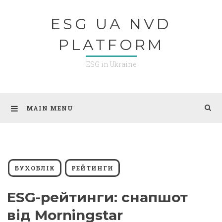
Skip
ESG UA NVD
to
content
PLATFORM
ESG in Ukraine
MAIN MENU
БУХОБЛІК
РЕЙТИНГИ
ESG-рейтинги: снапшот
від Morningstar