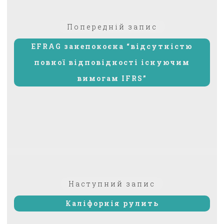
Навігація
Попередній:
Попередній запис
записів
EFRAG занепокоєна “відсутністю
повної відповідності існуючим
вимогам IFRS”
Наступний
Наступний запис
запис:
Каліфорнія рулить