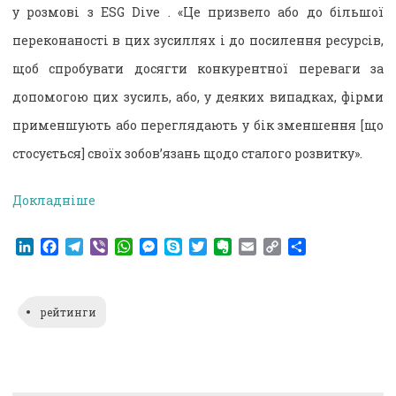
у розмові з ESG Dive . «Це призвело або до більшої
переконаності в цих зусиллях і до посилення ресурсів,
щоб спробувати досягти конкурентної переваги за
допомогою цих зусиль, або, у деяких випадках, фірми
применшують або переглядають у бік зменшення [що
стосується] своїх зобов’язань щодо сталого розвитку».
Докладніше
LinkedIn
Facebook
Telegram
Viber
WhatsApp
Messenger
Skype
Twitter
Evernote
Email
Copy
Поділитися
Link
рейтинги