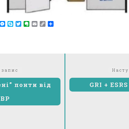
am
r
WhatsApp
Messenger
Skype
Twitter
Evernote
Email
Copy
Поділитися
Link
Попередній:
 запис
Насту
ені” понти від
GRI + ESR
 BP