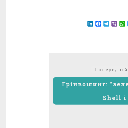
LinkedIn
Facebook
Telegr
Vibe
Навігація
Попередній
записів
Грінвошинг: “зел
Shell і