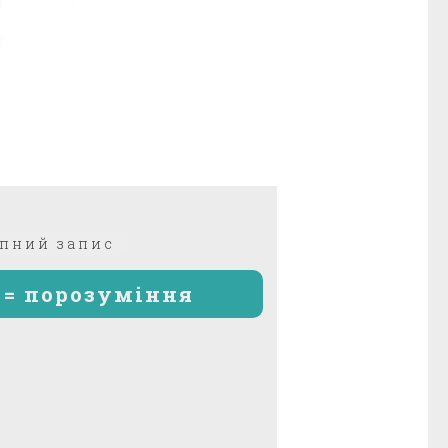
Наступний
пний запис
запис:
S = порозуміння