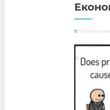
Еконо
Опублікован