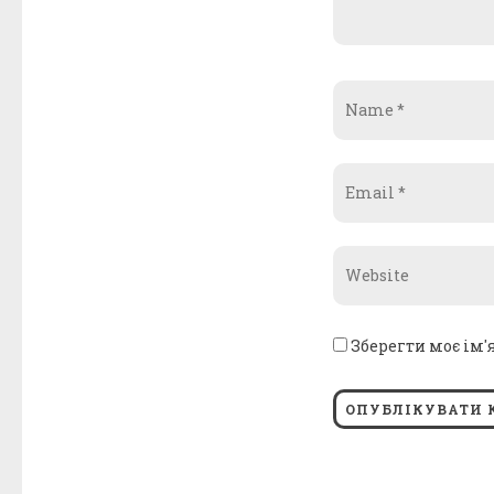
Name
*
Email
*
Website
*
Зберегти моє ім'