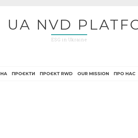
G UA NVD PLATF
ESG in Ukraine
ВНА
ПРОЄКТИ
ПРОЄКТ RWD
OUR MISSION
ПРО НАС