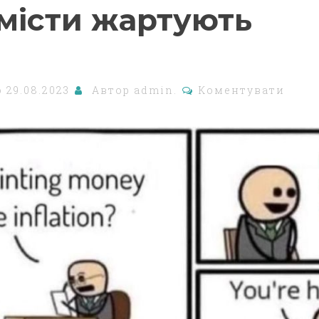
місти жартують
о
29.08.2023
Автор
admin.
Коментувати