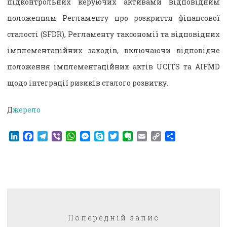
підконтрольних керуючих активами відповідним
положенням Регламенту про розкриття фінансової
сталості (SFDR), Регламенту таксономії та відповідних
імплементаційних заходів, включаючи відповідне
положення імплементаційних актів UCITS та AIFMD
щодо інтеграції ризиків сталого розвитку.
Д
жерело
LinkedIn
Facebook
Telegram
Viber
WhatsApp
Messenger
Skype
Twitter
Evernote
Email
Copy
Поділитися
Link
Навігація
Попередній:
Попередній запис
записів