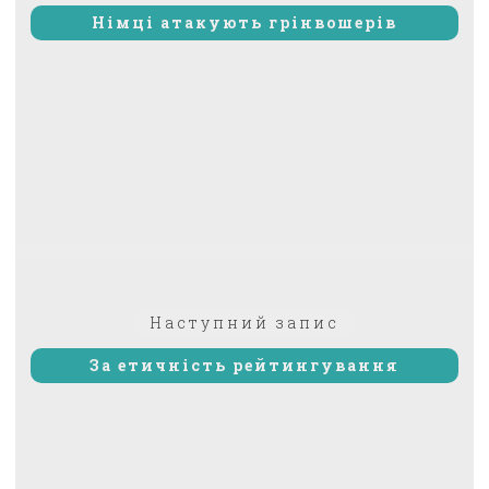
Німці атакують грінвошерів
Наступний
Наступний запис
запис:
За етичність рейтингування