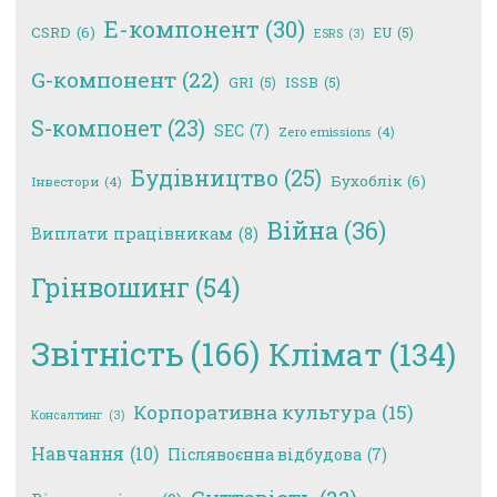
E-компонент
(30)
CSRD
(6)
EU
(5)
ESRS
(3)
G-компонент
(22)
GRI
(5)
ISSB
(5)
S-компонет
(23)
SEC
(7)
Zero emissions
(4)
Будівництво
(25)
Бухоблік
(6)
Інвестори
(4)
Війна
(36)
Виплати працівникам
(8)
Грінвошинг
(54)
Звітність
(166)
Клімат
(134)
Корпоративна культура
(15)
Консалтинг
(3)
Навчання
(10)
Післявоєнна відбудова
(7)