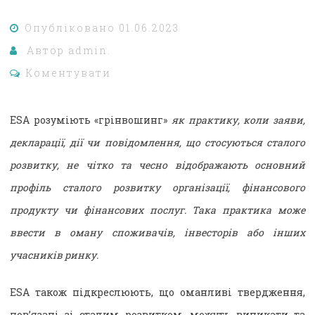
Опубліковано
01.06.2023
Автор
admin.
Коментувати
ESA розуміють «грінвошинг»
як практику, коли заяви,
декларації, дії чи повідомлення, що стосуються сталого
розвитку, не чітко та чесно відображають основний
профіль сталого розвитку організації, фінансового
продукту чи фінансових послуг. Така практика може
ввести в оману споживачів, інвесторів або інших
учасників ринку.
ESA також підкреслюють, що оманливі твердження,
пов’язані зі сталим розвитком, можуть виникати та