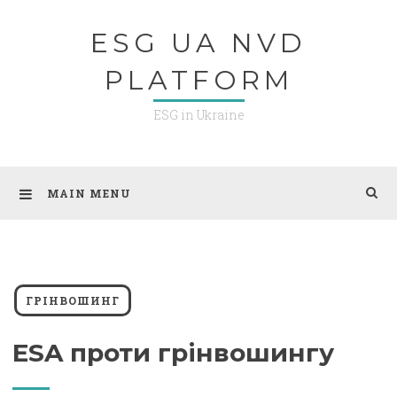
Skip
ESG UA NVD
to
content
PLATFORM
ESG in Ukraine
MAIN MENU
ГРІНВОШИНГ
ESA проти грінвошингу