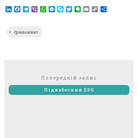
LinkedIn
Facebook
Telegram
Viber
WhatsApp
Messenger
Skype
Twitter
Evernote
Email
Copy
Поділитися
Link
Грінвошинг
Навігація
Попередній:
Попередній запис
записів
Піднебесний ESG