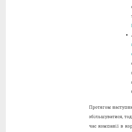
Протягом наступни
збільшуватися, то
час компанії в ко