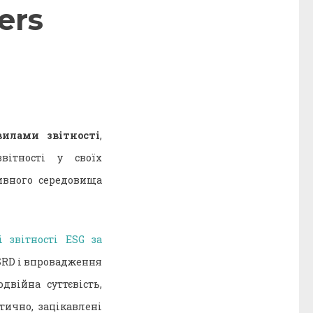
ers
илами звітності
,
вітності у своїх
ивного середовища
 звітності ESG за
RD і впровадження
двійна суттєвість,
ично, зацікавлені