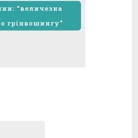
запис:
ни: “величезна
до грінвошингу”