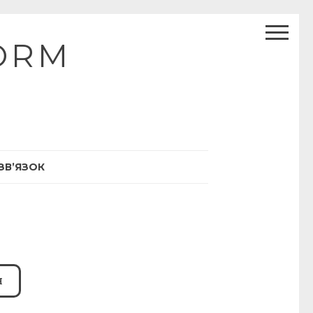
ORM
ЗВ’ЯЗОК
Я