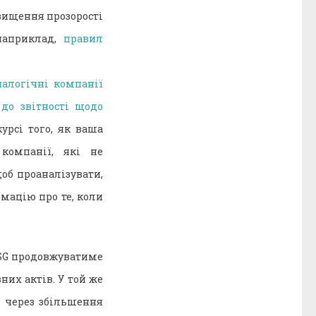
вищення прозорості
наприклад,
правил
налогічні компанії
до звітності щодо
урсі того, як ваша
 компанії, які не
об проаналізувати,
рмацію про те, коли
ESG продовжуватиме
их актів. У той же
ь через збільшення