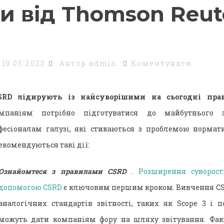
и від Thomson Reut
о
19.05.2023
Автор
admin.
Коментувати
SRD лідирують із найсуворішими на сьогодні прав
паніям потрібно підготуватися до майбутнього з
фесіоналам галузі, які стикаються з проблемою нормат
рекомендуються такі дії:
Ознайомтеся з правилами CSRD
.
Розширення суворості
допомогою CSRD
є ключовим першим кроком. Вивчення CS
аналогічних стандартів звітності, таких як Scope 3 і по
можуть дати компаніям фору на шляху звітування. Факт