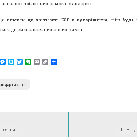
і навколо глобальних рамок і стандартів.
 що
вимоги до звітності ESG є суворішими, ніж будь-
тися до виконання цих нових вимог.
am
r
WhatsApp
Messenger
Skype
Twitter
Evernote
Email
Copy
Поділитися
Link
тандартизація
Попередній:
 запис
Насту