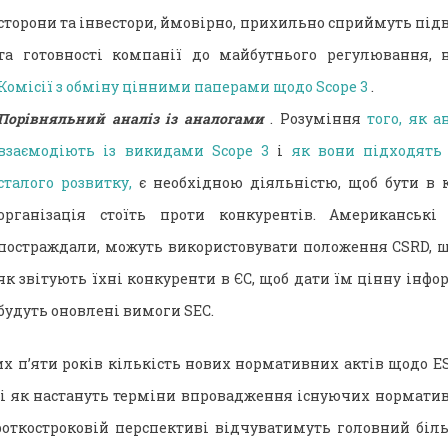
сторони та інвестори, ймовірно, прихильно сприймуть під
та готовності компанії до майбутнього регулювання, 
Комісії з обміну цінними паперами щодо Scope 3
.
Порівняльний аналіз із аналогами
. Розуміння
того, як а
взаємодіють із викидами Scope 3
і
як вони підходять 
сталого розвитку,
є необхідною діяльністю, щоб бути в к
організація стоїть проти конкурентів. Американські
постраждали, можуть використовувати положення CSRD, щ
як звітують їхні конкуренти в ЄС, щоб дати їм цінну інфо
будуть оновлені вимоги SEC.
х п’яти років кількість нових нормативних актів щодо 
ді як настануть терміни впровадження існуючих нормативн
роткостроковій перспективі відчуватимуть головний біл