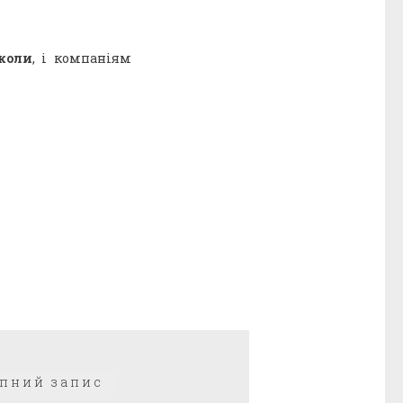
коли
, і компаніям
Наступний
пний запис