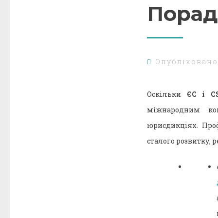
Порад
Опублікован
Оскільки
ЄС і C
міжнародним ком
юрисдикціях. Про
сталого розвитку, 