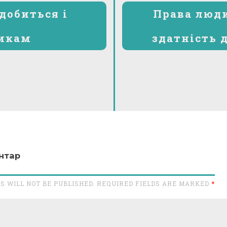
добиться і
Права люди
икам
здатність 
нтар
S WILL NOT BE PUBLISHED. REQUIRED FIELDS ARE MARKED
*