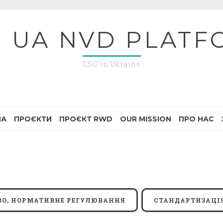
G UA NVD PLATF
ESG in Ukraine
НА
ПРОЄКТИ
ПРОЄКТ RWD
OUR MISSION
ПРО НАС
ВО, НОРМАТИВНЕ РЕГУЛЮВАННЯ
СТАНДАРТИЗАЦІ