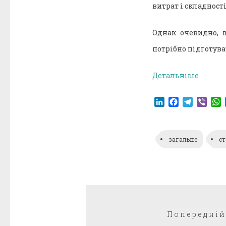
витрат і складност
Однак очевидно,
потрібно підготува
Детальніше
LinkedIn
Facebook
Telegr
Vibe
загальне
с
Навігація
Попередній
записів