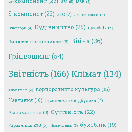
G-компонент
(22)
GRI
(5)
ISSB
(5)
S-компонет
(23)
SEC
(7)
Zero emissions
(4)
Будівництво
(25)
Бухоблік
(6)
Інвестори
(4)
Війна
(36)
Виплати працівникам
(8)
Грінвошинг
(54)
Звітність
(166)
Клімат
(134)
Корпоративна культура
(15)
Консалтинг
(3)
Навчання
(10)
Післявоєнна відбудова
(7)
Суттєвість
(22)
Різноманіття
(9)
бухоблік
(19)
Управління ESG
(6)
Фінансування
(3)