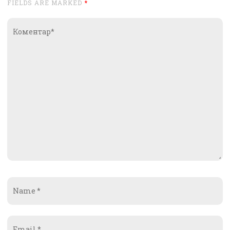
FIELDS ARE MARKED
*
Коментар*
Name
*
Email