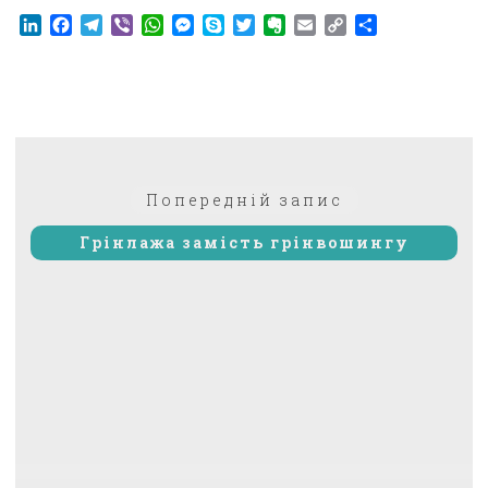
LinkedIn
Facebook
Telegram
Viber
WhatsApp
Messenger
Skype
Twitter
Evernote
Email
Copy
Поділитися
Link
Навігація
Попередній:
Попередній запис
записів
Грінлажа замість грінвошингу