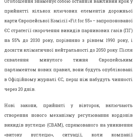
Оголошення знаменує собою останній важливий крок у
прийнятті кількох ключових елементів дорожньої
карти Європейської Комісії «Fit for 55» – запропонованої
ЄС стратегії скорочення викидів парникових газів (ПГ)
на 55% до 2030 року, порівняно з рівнем 1990 року, і
досягти кліматичної нейтральності до 2050 року. Після
схвалення минулого тижня Європейським
парламентом нових правил, вони будуть опубліковані
в Офіційному журналі ЄС, перш ніж набудуть чинності
через 20 днів.
Нові закони, прийняті у вівторок, включають
створення нового механізму регулювання кордонів
викидів вуглецю (CBAM), спрямованого на уникнення
«витоку вуглецю», ситуації, коли компанії