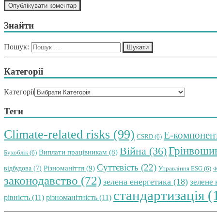
Знайти
Пошук:
Категорії
Категорії
Теги
Climate-related risks
(99)
E-компонен
CSRD
(6)
Грінвоши
Війна
(36)
Виплати працівникам
(8)
Бухоблік
(6)
Суттєвість
(22)
Різноманіття
(9)
відбудова
(7)
Управління ESG
(6)
Ф
законодавство
(72)
зелена енергетика
(18)
зелене
стандартизація
(
рівність
(11)
різноманітність
(11)