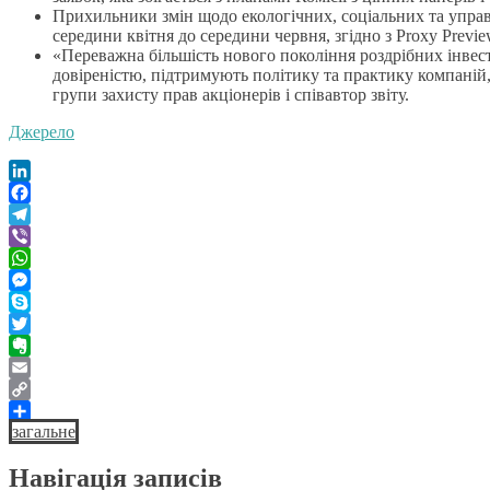
Прихильники змін щодо екологічних, соціальних та управлі
середини квітня до середини червня, згідно з Proxy Previ
«Переважна більшість нового покоління роздрібних інвесто
довіреністю, підтримують політику та практику компаній,
групи захисту прав акціонерів і співавтор звіту.
Джерело
LinkedIn
Facebook
Telegram
Viber
WhatsApp
Messenger
Skype
Twitter
Evernote
Email
Copy
загальне
Link
Поділитися
Навігація записів