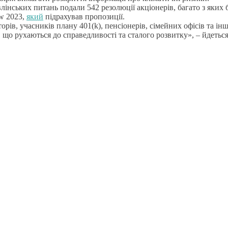
нських питань подали 542 резолюції акціонерів, багато з яких б
ew 2023,
який
підрахував пропозиції.
рів, учасників плану 401(k), пенсіонерів, сімейних офісів та інш
 що рухаються до справедливості та сталого розвитку», – йдетьс