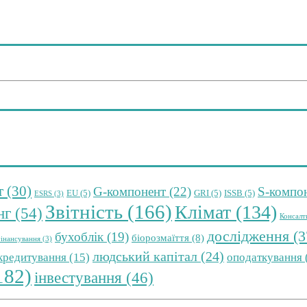
т
(30)
G-компонент
(22)
S-компо
EU
(5)
GRI
(5)
ISSB
(5)
ESRS
(3)
Звітність
(166)
Клімат
(134)
нг
(54)
Консалт
дослідження
(3
бухоблік
(19)
біорозмаїття
(8)
інансування
(3)
людський капітал
(24)
 кредитування
(15)
оподаткування
182)
інвестування
(46)