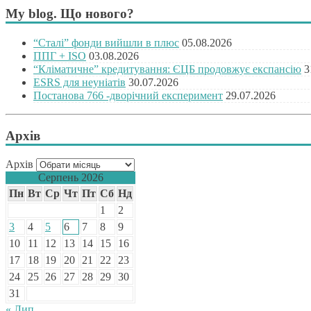
My blog. Що нового?
“Сталі” фонди вийшли в плюс
05.08.2026
ППГ + ISO
03.08.2026
“Кліматичне” кредитування: ЄЦБ продовжує експансію
3
ESRS для неуніатів
30.07.2026
Постанова 766 -дворічний експеримент
29.07.2026
Архів
Архів
Серпень 2026
Пн
Вт
Ср
Чт
Пт
Сб
Нд
1
2
3
4
5
6
7
8
9
10
11
12
13
14
15
16
17
18
19
20
21
22
23
24
25
26
27
28
29
30
31
« Лип