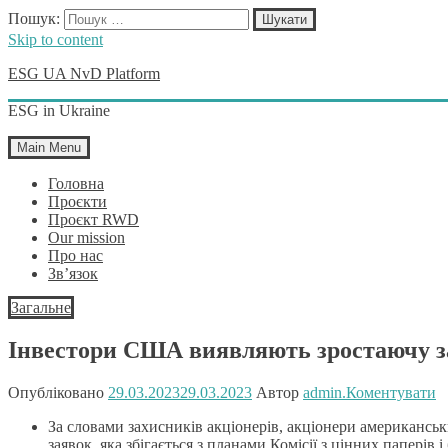
Пошук:
Skip to content
ESG UA NvD Platform
ESG in Ukraine
Main Menu
Головна
Проєкти
Проєкт RWD
Our mission
Про нас
Зв’язок
Загальне
Інвестори США виявляють зростаючу з
Опубліковано
29.03.2023
29.03.2023
Автор
admin.
Коментувати
За словами захисників акціонерів, акціонери американськ
заявок, яка збігається з планами Комісії з цінних паперів