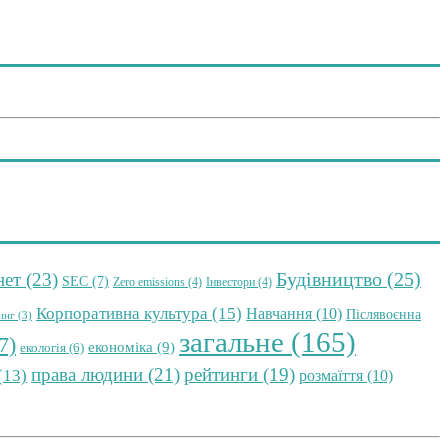
Будівництво
(25)
нет
(23)
SEC
(7)
Zero emissions
(4)
Інвестори
(4)
Корпоративна культура
(15)
Навчання
(10)
Післявоєнна
инг
(3)
загальне
(165)
7)
економіка
(9)
екологія
(6)
права людини
(21)
рейтинги
(19)
(13)
розмаїття
(10)