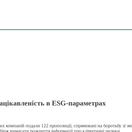
ацікавленість в ESG-параметрах
их компаній подали 122 пропозиції, спрямовані на боротьбу зі зм
 і бірж вимагати розкриття інформації про кліматичні ризики.