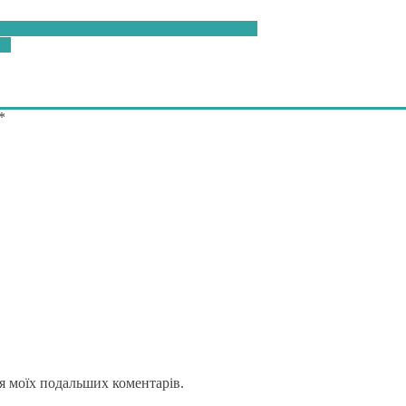
г: “ESG більше не є синонімом сталості”
ни
*
для моїх подальших коментарів.