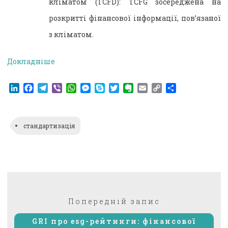
кліматом (TCFD): TCFG зосереджена на
розкритті фінансової інформації, пов’язаної
з кліматом.
Докладніше
LinkedIn
Facebook
Telegram
Viber
WhatsApp
Messenger
Skype
Twitter
Evernote
Email
Copy
Поділитися
Link
стандартизація
Навігація
Попередній:
Попередній запис
записів
GRI про esg-рейтинги: фінансової