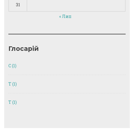
31
« Лип
Глосарій
C
(1)
T
(1)
Т
(1)