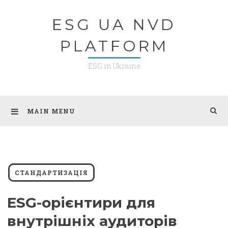
Skip
ESG UA NVD
to
content
PLATFORM
ESG in Ukraine
MAIN MENU
СТАНДАРТИЗАЦІЯ
ESG-орієнтири для
внутрішніх аудиторів