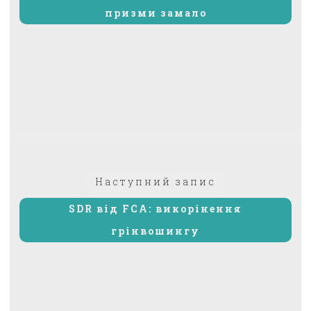
призми замало
Наступний
Наступний запис
запис:
SDR від FCA: викорінення
грінвошингу