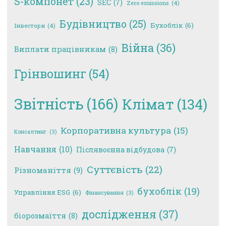
S-компонет
(23)
SEC
(7)
Zero emissions
(4)
Будівництво
(25)
Бухоблік
(6)
Інвестори
(4)
Війна
(36)
Виплати працівникам
(8)
Грінвошинг
(54)
Звітність
(166)
Клімат
(134)
Корпоративна культура
(15)
Консалтинг
(3)
Навчання
(10)
Післявоєнна відбудова
(7)
Суттєвість
(22)
Різноманіття
(9)
бухоблік
(19)
Управління ESG
(6)
Фінансування
(3)
дослідження
(37)
біорозмаїття
(8)