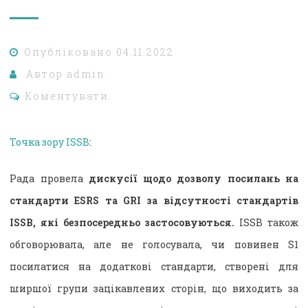
Опубліковано
04.11.2022
Автор
admin.
Коментувати
Точка зору ISSB
:
Рада провела
дискусії щодо дозволу посилань на
стандарти ESRS та GRI за відсутності стандартів
ISSB, які безпосередньо застосовуються.
ISSB також
обговорювала, але не голосувала, чи повинен S1
посилатися на додаткові стандарти, створені для
ширшої групи зацікавлених сторін, що виходить за