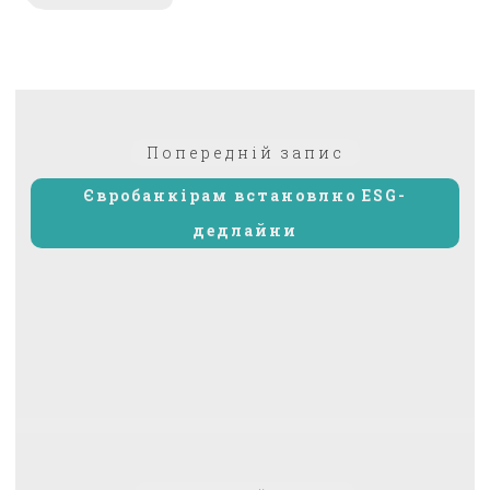
Навігація
Попередній:
Попередній запис
записів
Євробанкірам встановлно ESG-
дедлайни