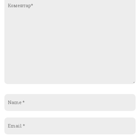
Коментар*
Name
*
Email
*