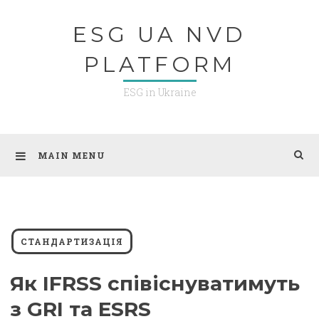
Skip
ESG UA NVD
to
content
PLATFORM
ESG in Ukraine
MAIN MENU
СТАНДАРТИЗАЦІЯ
Як IFRSS співіснуватимуть
з GRI та ESRS