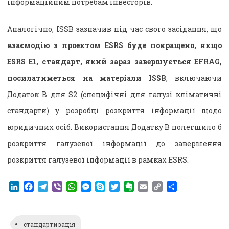
інформаційним потребам інвесторів.
Аналогічно, ISSB зазначив під час свого засідання, що
взаємодію з проектом ESRS буде покращено, якщо
ESRS E1, стандарт, який зараз завершується EFRAG,
посилатиметься на матеріали ISSB
, включаючи
Додаток B для S2 (специфічні для галузі кліматичні
стандарти) у розробці розкриття інформації щодо
юридичних осіб. Використання Додатку B полегшило б
розкриття галузевої інформації до завершення
розкриття галузевої інформації в рамках ESRS.
LinkedIn
Facebook
Telegram
Viber
WhatsApp
Messenger
Skype
Twitter
Evernote
Email
Copy
Поділитися
Link
стандартизація