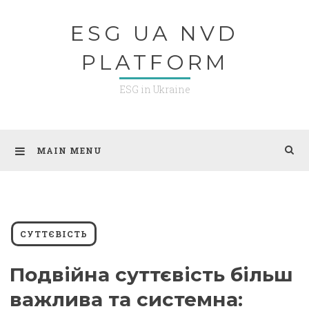
Skip
ESG UA NVD
to
content
PLATFORM
ESG in Ukraine
MAIN MENU
СУТТЄВІСТЬ
Подвійна суттєвість більш
важлива та системна: