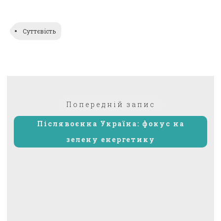
Link
Суттєвість
Навігація
Попередній:
Попередній запис
записів
Післявоєнна Україна: фокус на
зелену енергетику