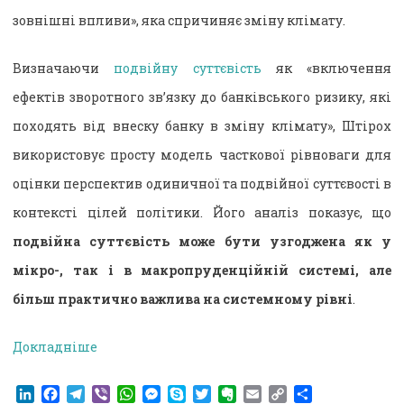
зовнішні впливи», яка спричиняє зміну клімату.
Визначаючи
подвійну суттєвість
як «включення
ефектів зворотного зв’язку до банківського ризику, які
походять від внеску банку в зміну клімату», Штірох
використовує просту модель часткової рівноваги для
оцінки перспектив одиничної та подвійної суттєвості в
контексті цілей політики. Його аналіз показує, що
подвійна суттєвість може бути узгоджена як у
мікро-, так і в макропруденційній системі, але
більш практично важлива на системному рівні
.
Докладніше
LinkedIn
Facebook
Telegram
Viber
WhatsApp
Messenger
Skype
Twitter
Evernote
Email
Copy
Поділитися