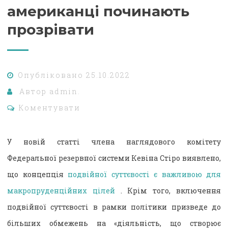
американці починають
прозрівати
Опубліковано
25.10.2022
Автор
admin.
Коментувати
У новій статті члена наглядового комітету
Федеральної резервної системи Кевіна Стіро виявлено,
що концепція
подвійної суттєвості є важливою для
макропруденційних цілей
. Крім того, включення
подвійної суттєвості в рамки політики призведе до
більших обмежень на «діяльність, що створює