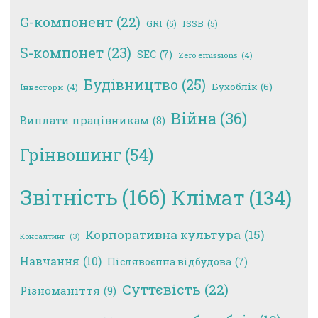
G-компонент
(22)
GRI
(5)
ISSB
(5)
S-компонет
(23)
SEC
(7)
Zero emissions
(4)
Будівництво
(25)
Бухоблік
(6)
Інвестори
(4)
Війна
(36)
Виплати працівникам
(8)
Грінвошинг
(54)
Звітність
(166)
Клімат
(134)
Корпоративна культура
(15)
Консалтинг
(3)
Навчання
(10)
Післявоєнна відбудова
(7)
Суттєвість
(22)
Різноманіття
(9)