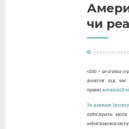
Амери
чи ре
Опублікован
«
ESG — це згубна стр
досягти під час
травні
колишній в
За даними Інститу
публікують звіти
зобов’язалися звіт