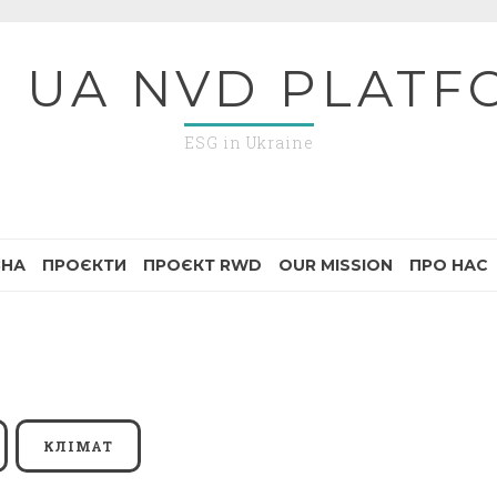
G UA NVD PLATF
ESG in Ukraine
ВНА
ПРОЄКТИ
ПРОЄКТ RWD
OUR MISSION
ПРО НАС
КЛІМАТ