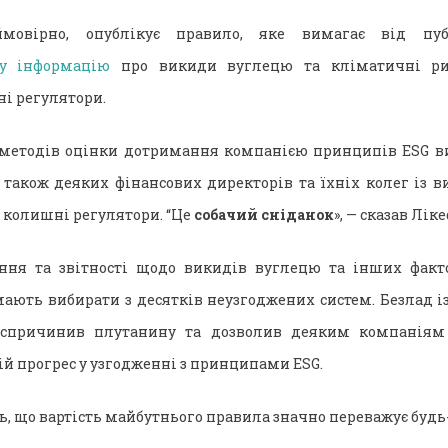
мовірно, опублікує правило, яке вимагає від пу
ну інформацію
про викиди вуглецю та кліматичні ри
ні регулятори.
а методів оцінки дотримання компанією принципів ESG в
а також деяких фінансових директорів та їхніх колег із 
 колишні регулятори. “Це
собачий сніданок
», — сказав Лік
ння та звітності щодо викидів вуглецю та інших факто
мають вибирати з десятків неузгоджених систем. Безлад
спричинив плутанину та дозволив деяким компаніям 
й прогрес у узгодженні з принципами ESG.
, що вартість майбутнього правила значно переважує будь-