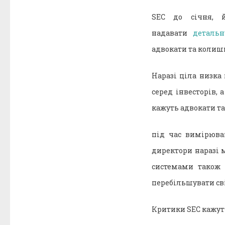
SEC до січня, й
надавати
деталь
адвокати та колиш
Наразі ціла низк
серед інвесторів, 
кажуть адвокати та
під час вимірюва
директори наразі 
системами також 
перебільшувати сві
Критики SEC кажуть