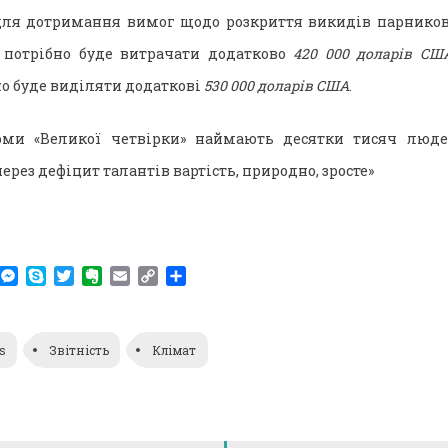
 для дотримання вимог щодо розкриття викидів парнико
 потрібно буде витрачати додатково
420 000 доларів СШ
о буде виділяти додаткові
530 000 доларів США
.
ірми «Великої четвірки» наймають десятки тисяч люде
через дефіцит талантів вартість, природно, зросте»
am
r
WhatsApp
Messenger
Skype
Twitter
Evernote
Email
Copy
Поділитися
Link
ks
Звітність
Клімат