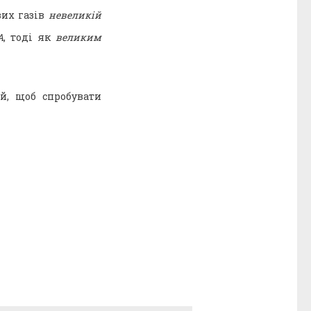
вих газів
невеликій
А
, тоді як
великим
й, щоб спробувати