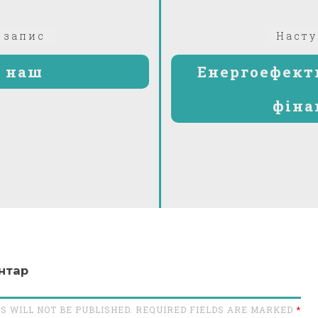
Попередній:
 запис
Насту
0 наш
Енергоефекти
фіна
нтар
S WILL NOT BE PUBLISHED. REQUIRED FIELDS ARE MARKED
*