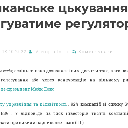
канське цькування
агуватиме регулято
о
18.10.2022
Автор
admin.
Коментувати
атегія
, оскільки вона дозволяє лівим досягти того, чого в
 голосування або через конкуренцію на вільному ри
іце-президент Майк Пенс
ту управління та підзвітності
, 92% компаній зі списку St
 ESG . У відповідь на тиск інвесторів тисячі компані
увати про викиди парникових газів (ПГ).