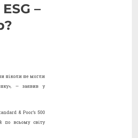
 ESG –
р?
они ніколи не могли
нку», — заявив у
andard & Poor’s 500
й по всьому світу