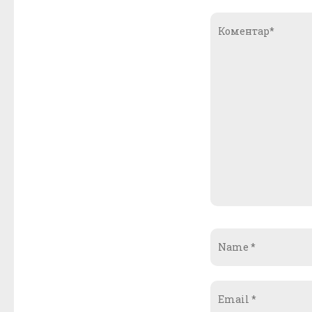
Коментар*
Name
*
Email