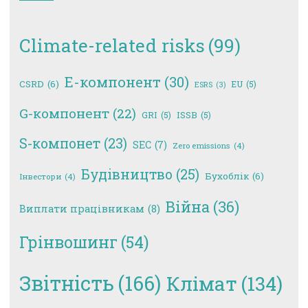
Climate-related risks
(99)
E-компонент
(30)
CSRD
(6)
EU
(5)
ESRS
(3)
G-компонент
(22)
GRI
(5)
ISSB
(5)
S-компонет
(23)
SEC
(7)
Zero emissions
(4)
Будівництво
(25)
Бухоблік
(6)
Інвестори
(4)
Війна
(36)
Виплати працівникам
(8)
Грінвошинг
(54)
Звітність
(166)
Клімат
(134)