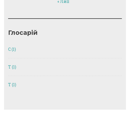
« Лип
Глосарій
C
(1)
T
(1)
Т
(1)