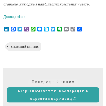
ставкою, ніж одна з найбільших компаній у світі
».
Докладніше
LinkedIn
Facebook
Telegram
Viber
WhatsApp
Messenger
Skype
Twitter
Evernote
Email
Copy
Поділитися
Link
людський капітал
Навігація
Попередній:
Попередній запис
записів
Біорізноманіття: кооперація в
євростандартизації