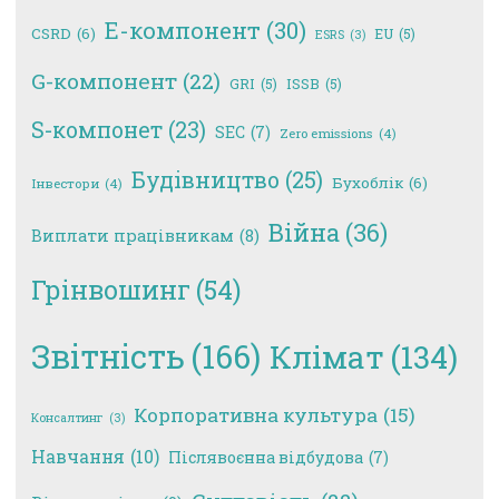
E-компонент
(30)
CSRD
(6)
EU
(5)
ESRS
(3)
G-компонент
(22)
GRI
(5)
ISSB
(5)
S-компонет
(23)
SEC
(7)
Zero emissions
(4)
Будівництво
(25)
Бухоблік
(6)
Інвестори
(4)
Війна
(36)
Виплати працівникам
(8)
Грінвошинг
(54)
Звітність
(166)
Клімат
(134)
Корпоративна культура
(15)
Консалтинг
(3)
Навчання
(10)
Післявоєнна відбудова
(7)