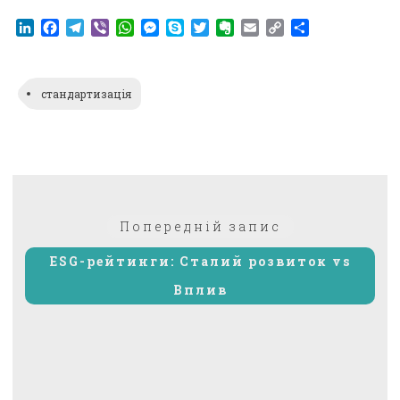
LinkedIn
Facebook
Telegram
Viber
WhatsApp
Messenger
Skype
Twitter
Evernote
Email
Copy
Поділитися
Link
стандартизація
Навігація
Попередній:
Попередній запис
записів
ESG-рейтинги: Сталий розвиток vs
Вплив