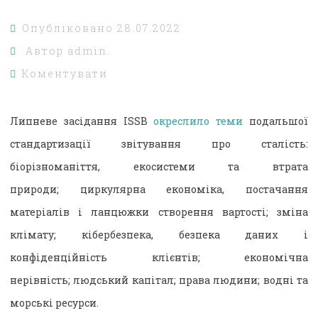
Опубліковано
28.07.2022
Автор
admin.
Коментувати
Липневе засідання ISSB
окреслило теми
подальшої
стандартизації звітування про сталість:
біорізноманіття, екосистеми та втрата
природи; циркулярна економіка, постачання
матеріалів і ланцюжки створення вартості; зміна
клімату; кібербезпека, безпека даних і
конфіденційність клієнтів; економічна
нерівність; людський капітал; права людини; водні та
морські ресурси.