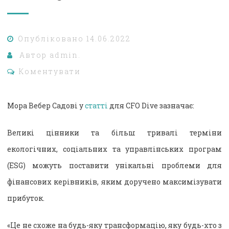
Опубліковано
14.06.2022
Автор
admin.
Коментувати
Мора Вебер Садові у
статті
для CFO Dive зазначає:
Великі цінники та більш тривалі терміни
екологічних, соціальних та управлінських програм
(ESG) можуть поставити унікальні проблеми для
фінансових керівників, яким доручено максимізувати
прибуток.
«Це не схоже на будь-яку трансформацію, яку будь-хто з