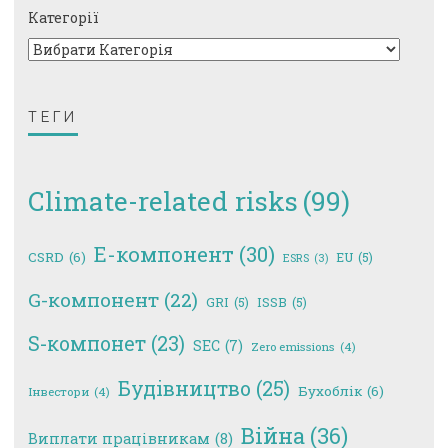
Категорії
ТЕГИ
Climate-related risks
(99)
E-компонент
(30)
CSRD
(6)
EU
(5)
ESRS
(3)
G-компонент
(22)
GRI
(5)
ISSB
(5)
S-компонет
(23)
SEC
(7)
Zero emissions
(4)
Будівництво
(25)
Бухоблік
(6)
Інвестори
(4)
Війна
(36)
Виплати працівникам
(8)