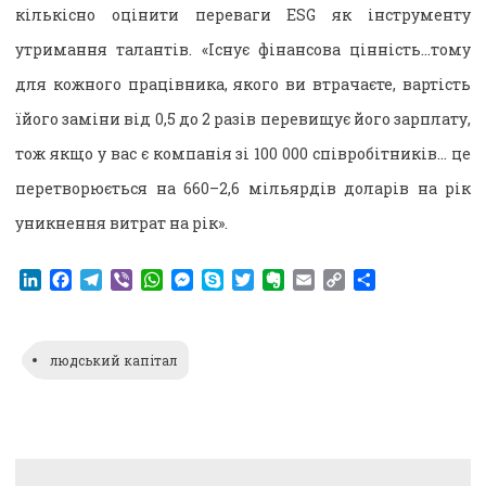
кількісно оцінити переваги ESG як інструменту
утримання талантів. «Існує фінансова цінність…тому
для кожного працівника, якого ви втрачаєте, вартість
їйого заміни від 0,5 до 2 разів перевищує його зарплату,
тож якщо у вас є компанія зі 100 000 співробітників… це
перетворюється на 660–2,6 мільярдів доларів на рік
уникнення витрат на рік».
LinkedIn
Facebook
Telegram
Viber
WhatsApp
Messenger
Skype
Twitter
Evernote
Email
Copy
Поділитися
Link
людський капітал
Навігація