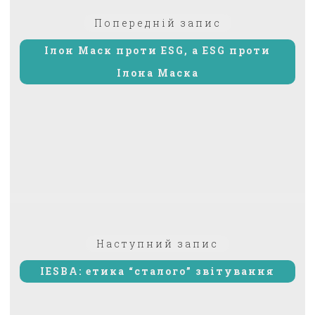
Попередній:
Попередній запис
записів
Iлон Маск проти ESG, а ESG проти
Ілона Маска
Наступний
Наступний запис
запис:
IESBA: етика “сталого” звітування