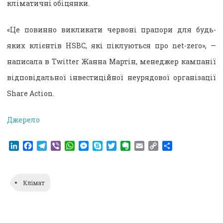
кліматичні обіцянки.
«Це повинно викликати червоні прапори для будь-
яких клієнтів HSBC, які піклуються про net-zero», —
написала в Twitter Жанна Мартін, менеджер кампанії
відповідальної інвестиційної неурядової організації
Share Action.
Джерело
LinkedIn
Facebook
Telegram
Viber
WhatsApp
Messenger
Skype
Twitter
Evernote
Email
Copy
Поділитися
Link
Клімат