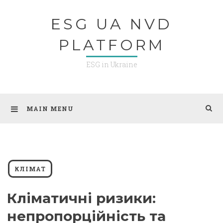
Skip
ESG UA NVD
to
content
PLATFORM
ESG in Ukraine
MAIN MENU
КЛІМАТ
Кліматичні ризики:
непропорційність та