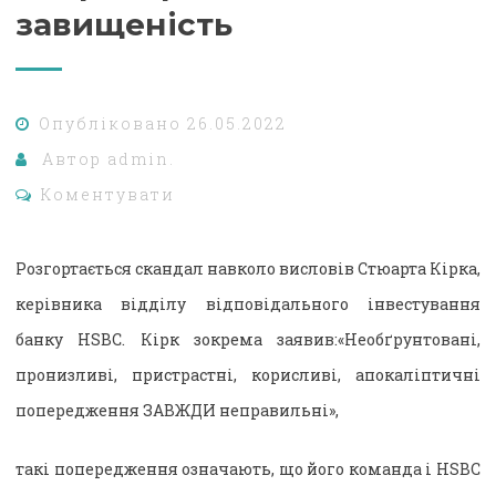
завищеність
Опубліковано
26.05.2022
Автор
admin.
Коментувати
Розгортається скандал навколо висловів Стюарта Кірка,
керівника відділу відповідального інвестування
банку HSBC. Кірк зокрема заявив:«Необґрунтовані,
пронизливі, пристрастні, корисливі, апокаліптичні
попередження ЗАВЖДИ неправильні»,
такі попередження означають, що його команда і HSBC