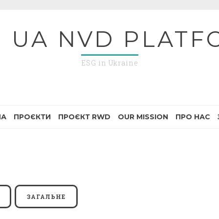
G UA NVD PLATF
ESG in Ukraine
НА
ПРОЄКТИ
ПРОЄКТ RWD
OUR MISSION
ПРО НАС
ЗАГАЛЬНЕ