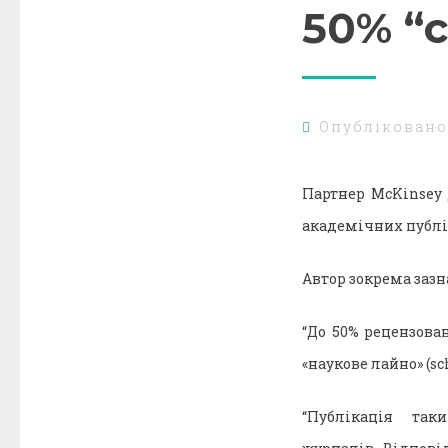
50% “
Опублікован
Партнер McKinsey
академічних публік
Автор зокрема зазн
“До 50% рецензован
«наукове лайно» (sch
“Публікація так