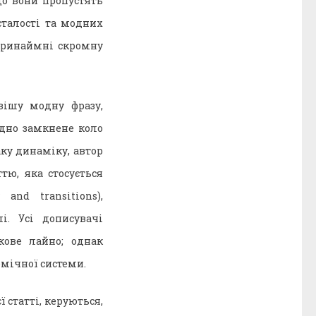
що вони пропустять
 сталості та модних
 принаймні скромну
вішу модну фразу,
ідно замкнене коло
аку динаміку, автор
тю, яка стосується
and transitions),
і. Усі дописувачі
кове лайно; однак
емічної системи.
ї статті, керуються,