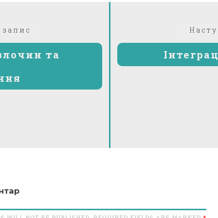
Попередній:
 запис
Насту
злочин та
Інтеграц
ння
нтар
S WILL NOT BE PUBLISHED. REQUIRED FIELDS ARE MARKED
*