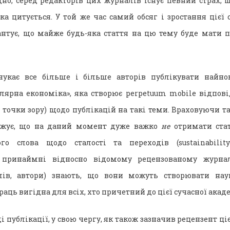
дно, серед редакторів цих журналів існує певний страх, 
ка цитується. У той же час самий обсяг і зростання цієї
антує, що майже будь-яка стаття на цю тему буде мати
нукає все більше і більше авторів публікувати найно
лярна економіка», яка створює perpetuum mobile відпов
 точки зору) щодо публікацій на такі теми. Враховуючи т
рджує, що на даний момент дуже важко
не
отримати стат
го слова щодо сталості та переходів (sustainability 
 принаймні відносно відомому рецензованому журнал
лів, автори) знають, що вони можуть створювати нау
раць вигідна для всіх, хто причетний до цієї сучасної акад
і публікації, у свою чергу, як також зазначив рецензент ціє