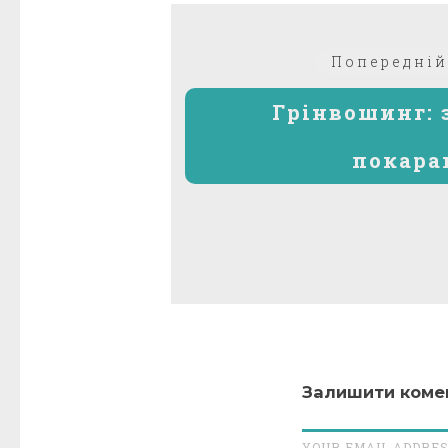
Навігація
Попередній
записів
Грінвошинг: 
покара
Залишити коме
YOUR EMAIL ADDRES