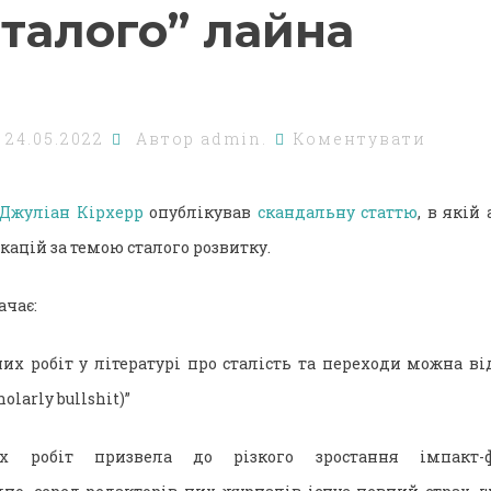
сталого” лайна
о
24.05.2022
Автор
admin.
Коментувати
Джуліан Кірхерр
опублікував
скандальну статтю
, в якій
ацій за темою сталого розвитку.
ачає:
их робіт у літературі про сталість та переходи можна ві
olarly bullshit)”
их робіт призвела до різкого зростання імпакт-ф