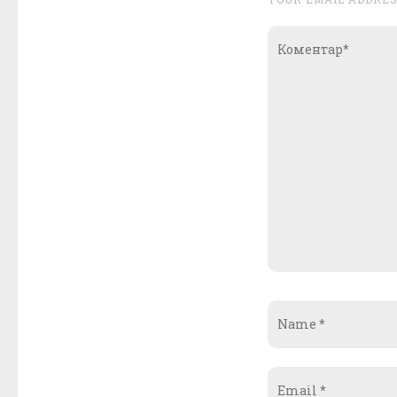
Коментар*
Name
*
Email