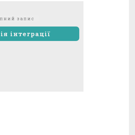
Наступний
пний запис
запис:
ія інтеграції