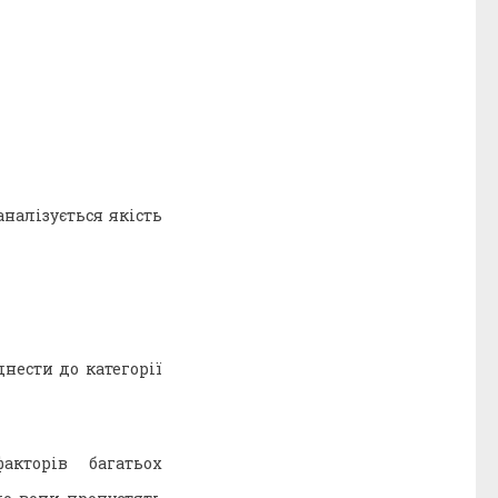
 аналізується якість
днести до категорії
акторів багатьох