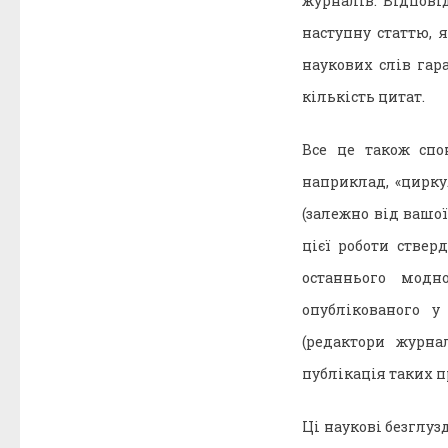
журналів. Відпові
наступну статтю, я
наукових слів гар
кількість цитат.
Все це також спо
наприклад, «цирку
(залежно від вашої
цієї роботи стве
останнього модно
опублікованого у
(редактори журна
публікація таких п
Ці наукові безглузд