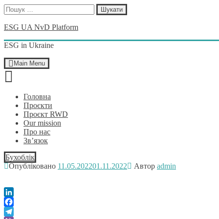
Пошук:
Skip
ESG UA NvD Platform
to
content
ESG in Ukraine
Main Menu
Головна
Проєкти
Проєкт RWD
Our mission
Про нас
Зв’язок
Бухоблік
Опубліковано
11.05.2022
01.11.2022
Автор
admin
LinkedIn
Facebook