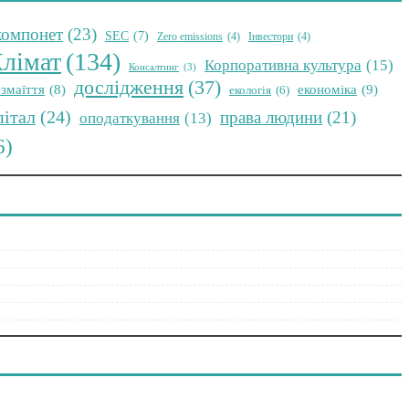
компонет
(23)
SEC
(7)
Zero emissions
(4)
Інвестори
(4)
лімат
(134)
Корпоративна культура
(15)
Консалтинг
(3)
дослідження
(37)
економіка
(9)
змаїття
(8)
екологія
(6)
пітал
(24)
права людини
(21)
оподаткування
(13)
6)