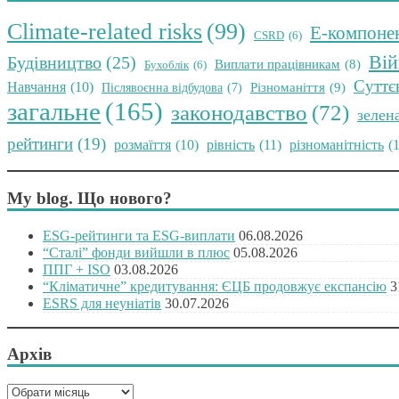
Climate-related risks
(99)
E-компоне
CSRD
(6)
Вій
Будівництво
(25)
Виплати працівникам
(8)
Бухоблік
(6)
Суттє
Навчання
(10)
Різноманіття
(9)
Післявоєнна відбудова
(7)
загальне
(165)
законодавство
(72)
зелен
рейтинги
(19)
розмаїття
(10)
рівність
(11)
різноманітність
(
My blog. Що нового?
ESG-рейтинги та ESG-виплати
06.08.2026
“Сталі” фонди вийшли в плюс
05.08.2026
ППГ + ISO
03.08.2026
“Кліматичне” кредитування: ЄЦБ продовжує експансію
3
ESRS для неуніатів
30.07.2026
Архів
Архів