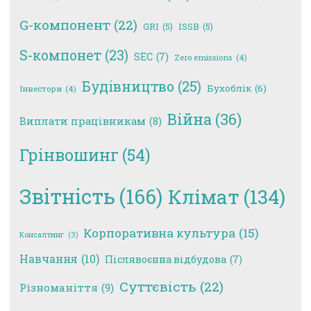
G-компонент
(22)
GRI
(5)
ISSB
(5)
S-компонет
(23)
SEC
(7)
Zero emissions
(4)
Будівництво
(25)
Бухоблік
(6)
Інвестори
(4)
Війна
(36)
Виплати працівникам
(8)
Грінвошинг
(54)
Звітність
(166)
Клімат
(134)
Корпоративна культура
(15)
Консалтинг
(3)
Навчання
(10)
Післявоєнна відбудова
(7)
Суттєвість
(22)
Різноманіття
(9)