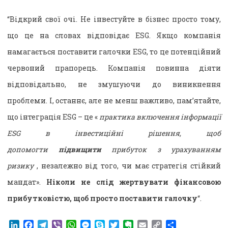
“Відкрий свої очі. Не інвестуйте в бізнес просто тому,
що це на словах відповідає ESG. Якщо компанія
намагається поставити галочки ESG, то це потенційний
червоний прапорець. Компанія повинна діяти
відповідально, не змушуючи до виникнення
проблеми. І, останнє, але не менш важливо, пам’ятайте,
що інтеграція ESG – це «
практика включення інформації
ESG в інвестиційні рішення, щоб
допомогти
підвищити
прибуток з урахуванням
ризику
, незалежно від того, чи має стратегія стійкий
мандат».
Ніколи не слід жертвувати фінансовою
прибутковістю, щоб просто поставити галочку
“.
LinkedIn
Facebook
Telegram
Viber
WhatsApp
Messenger
Skype
Twitter
Evernote
Email
Copy
Поділитися