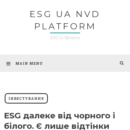
Skip
ESG UA NVD
to
content
PLATFORM
ESG in Ukraine
MAIN MENU
ІНВЕСТУВАННЯ
ESG далеке від чорного і
білого. Є лише відтінки