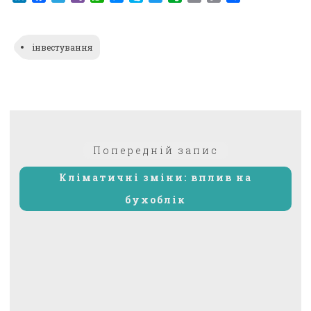
Link
інвестування
Навігація
Попередній:
Попередній запис
записів
Кліматичні зміни: вплив на
бухоблік