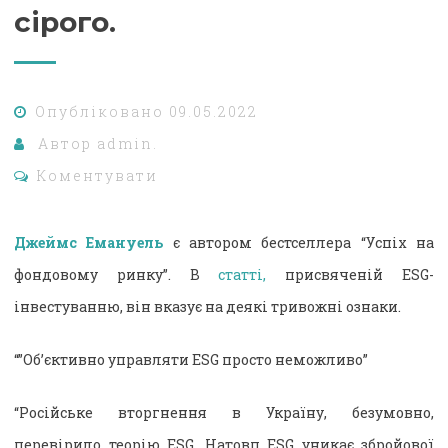
сірого.
Опубліковано
09.05.2022
Автор
admin.
Коментувати
Джеймс Емануель
є автором бестселлера “Успіх на
фондовому ринку”. В
статті,
присвяченій ESG-
інвестуванню, він вказує на деякі тривожні ознаки.
“”Об’єктивно управляти ESG просто неможливо”
“Російське вторгнення в Україну, безумовно,
перевірило теорію ESG. Натовп ESG уникає збройової