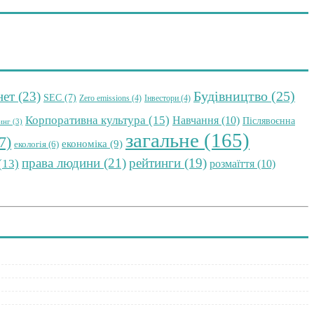
Будівництво
(25)
нет
(23)
SEC
(7)
Zero emissions
(4)
Інвестори
(4)
Корпоративна культура
(15)
Навчання
(10)
Післявоєнна
инг
(3)
загальне
(165)
7)
економіка
(9)
екологія
(6)
права людини
(21)
рейтинги
(19)
(13)
розмаїття
(10)