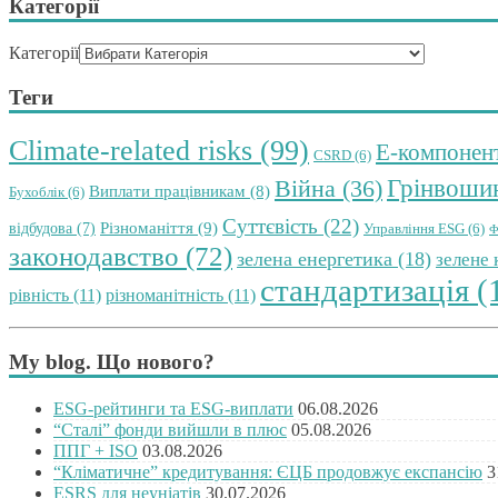
Категорії
Категорії
Теги
Climate-related risks
(99)
E-компонен
CSRD
(6)
Грінвоши
Війна
(36)
Виплати працівникам
(8)
Бухоблік
(6)
Суттєвість
(22)
Різноманіття
(9)
відбудова
(7)
Управління ESG
(6)
Ф
законодавство
(72)
зелена енергетика
(18)
зелене
стандартизація
(
рівність
(11)
різноманітність
(11)
My blog. Що нового?
ESG-рейтинги та ESG-виплати
06.08.2026
“Сталі” фонди вийшли в плюс
05.08.2026
ППГ + ISO
03.08.2026
“Кліматичне” кредитування: ЄЦБ продовжує експансію
3
ESRS для неуніатів
30.07.2026