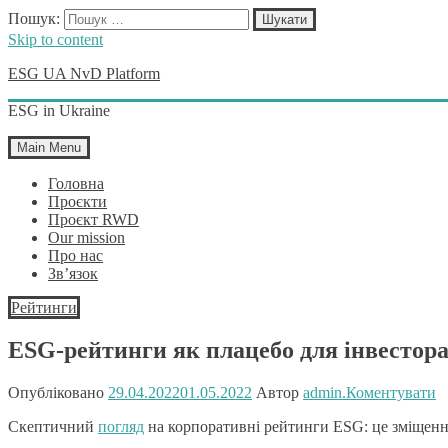
Пошук:
Skip to content
ESG UA NvD Platform
ESG in Ukraine
Main Menu
Головна
Проєкти
Проєкт RWD
Our mission
Про нас
Зв’язок
Рейтинги
ESG-рейтинги як плацебо для інвестор
Опубліковано
29.04.2022
01.05.2022
Автор
admin.
Коментувати
Скептичний
погляд
на корпоративні рейтинги ESG: це зміщення