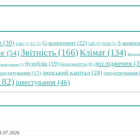
т
(30)
G-компонент
(22)
S-компо
EU
(5)
GRI
(5)
ISSB
(5)
ESRS
(3)
Звітність
(166)
Клімат
(134)
нг
(54)
Консалт
дослідження
(3
бухоблік
(19)
біорозмаїття
(8)
інансування
(3)
людський капітал
(24)
 кредитування
(15)
оподаткування
182)
інвестування
(46)
1.07.2026