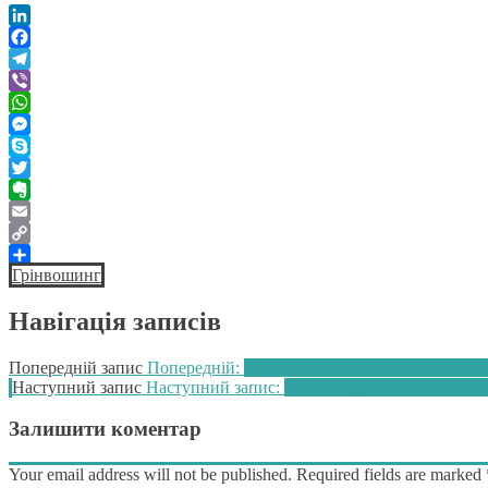
LinkedIn
Facebook
Telegram
Viber
WhatsApp
Messenger
Skype
Twitter
Evernote
Email
Copy
Грінвошинг
Link
Поділитися
Навігація записів
Попередній запис
Попередній:
Грінвошинг – тотальне трюкацт
Наступний запис
Наступний запис:
ISSB і локальні стандартиз
Залишити коментар
Your email address will not be published. Required fields are marked