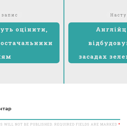
Попередній:
 запис
Насту
уть оцінити,
Англійц
постачальники
відбудову
лям
засадах зеле
нтар
S WILL NOT BE PUBLISHED. REQUIRED FIELDS ARE MARKED
*