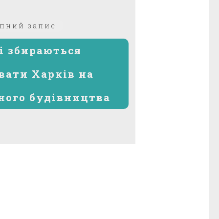
Наступний
пний запис
запис:
і збираються
вати Харків на
ного будівництва