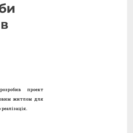
аби
ів
розробив проект
совим житлом для
реалізація.