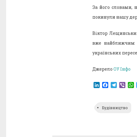
За його словами, н
покинули нашу дер
Віктор Лещинський
вже найближчим ч
українських пересе
Джерело
ОУ Інфо
LinkedIn
Facebook
Telegr
Vibe
Будівництво