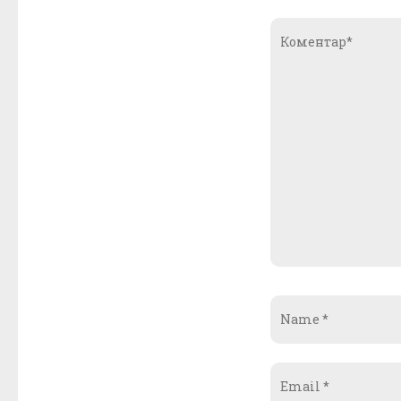
Коментар*
Name
*
Email