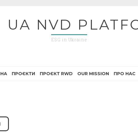
G UA NVD PLATF
ESG in Ukraine
ВНА
ПРОЄКТИ
ПРОЄКТ RWD
OUR MISSION
ПРО НАС
Я