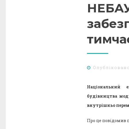
НЕБАУ
забез
тимча
Опублікован
Національний е
будівництва мод
внутрішньо перемі
Про це повідомив