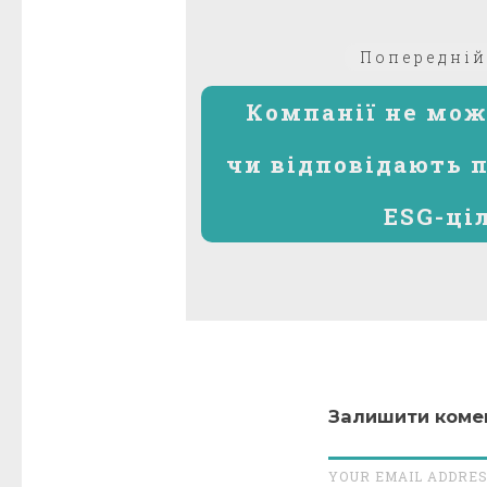
Навігація
Попередній
записів
Компанії не мож
чи відповідають 
ESG-ці
Залишити коме
YOUR EMAIL ADDRES