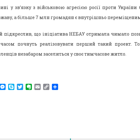
ині у зв’язку з військовою агресією росії проти України
жаву, а більше 7 млн громадян є внутрішньо переміщеним
 підкреслив, що ініціатива НЕБАУ отримала чимало пози
асом почнуть реалізовувати перший такий проект. То
ленців незабаром заселиться у своє тимчасове житло.
am
r
WhatsApp
Messenger
Skype
Twitter
Evernote
Email
Copy
Поділитися
Link