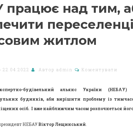
 працює над тим, 
печити переселенц
совим житлом
о
22.04.2022
Автор
admin
Коментувати
кспертно-будівельний альянс України (НЕБАУ) 
ульних будинків, аби вирішити проблему із тимча
щених осіб. І вже найближчим часом розпочнеться його 
 президент НЕБАУ
Віктор Лещинський
.