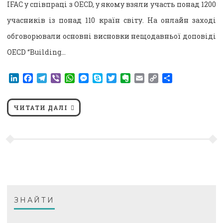
IFAC у співпраці з OECD, у якому взяли участь понад 1200
учасників із понад 110 країн світу. На онлайн заході
обговорювали основні висновки нещодавньої доповіді
OECD “Building…
LinkedIn
Facebook
Telegram
Viber
WhatsApp
Messenger
Skype
Twitter
Evernote
Email
Copy
Поділитися
Link
ЧИТАТИ ДАЛІ
ЗНАЙТИ