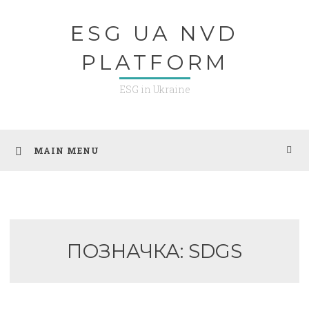
Skip
ESG UA NVD
to
content
PLATFORM
ESG in Ukraine
MAIN MENU
ПОЗНАЧКА:
SDGS