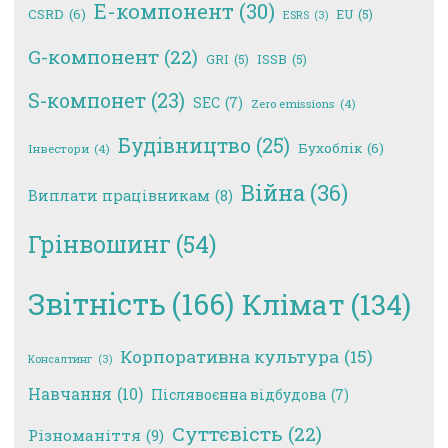
E-компонент
(30)
CSRD
(6)
EU
(5)
ESRS
(3)
G-компонент
(22)
GRI
(5)
ISSB
(5)
S-компонет
(23)
SEC
(7)
Zero emissions
(4)
Будівництво
(25)
Бухоблік
(6)
Інвестори
(4)
Війна
(36)
Виплати працівникам
(8)
Грінвошинг
(54)
Звітність
(166)
Клімат
(134)
Корпоративна культура
(15)
Консалтинг
(3)
Навчання
(10)
Післявоєнна відбудова
(7)
Суттєвість
(22)
Різноманіття
(9)