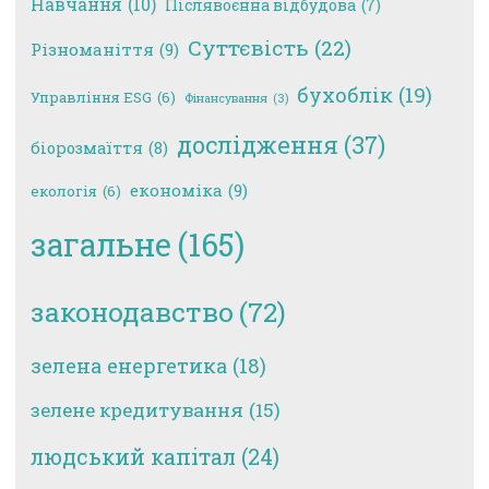
Навчання
(10)
Післявоєнна відбудова
(7)
Суттєвість
(22)
Різноманіття
(9)
бухоблік
(19)
Управління ESG
(6)
Фінансування
(3)
дослідження
(37)
біорозмаїття
(8)
економіка
(9)
екологія
(6)
загальне
(165)
законодавство
(72)
зелена енергетика
(18)
зелене кредитування
(15)
людський капітал
(24)