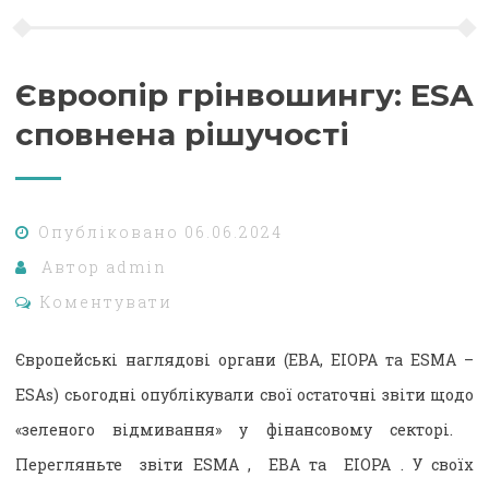
Євроопір грінвошингу: ESA
сповнена рішучості
Опубліковано
06.06.2024
Автор
admin
Коментувати
Європейські наглядові органи (EBA, EIOPA та ESMA –
ESAs) сьогодні опублікували свої остаточні звіти щодо
«зеленого відмивання» у фінансовому секторі.
Перегляньте звіти ESMA , EBA та EIOPA . У своїх