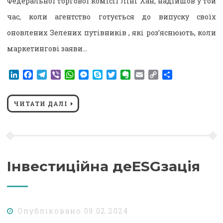
Федеральної торгової комісії Ліні Хан, надійшов у той
час, коли агентство готується до випуску своїх
оновлених Зелених путівників , які роз’яснюють, коли
маркетингові заяви…
LinkedIn
Facebook
Telegram
Viber
WhatsApp
Messenger
Skype
Twitter
Evernote
Email
Copy
Поділитися
Link
ЧИТАТИ ДАЛІ
Інвестиційна деESGзація
Опубліковано
09.02.2024