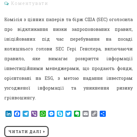
Коментувати
Комісія з цінних паперів та бірж США (SEC) оголосила
про відкликання низки запропонованих правил,
ініційованих під час перебування на посаді
колишнього голови SEC Гері Генслера, включаючи
правило, яке вимагає розкриття інформації
інвестиційними менеджерами, що продають фонди,
орієнтовані на ESG, з метою надання інвесторам
узгодженої інформації та уникнення ризику
грінвошингу.
LinkedIn
Facebook
Telegram
Viber
WhatsApp
Messenger
Skype
Twitter
Evernote
Email
Copy
Поділитися
Link
ЧИТАТИ ДАЛІ