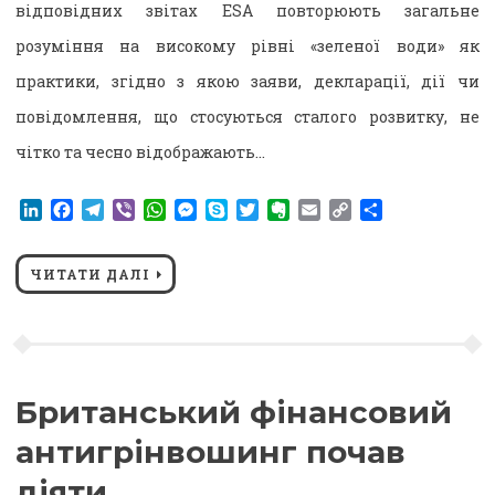
відповідних звітах ESA повторюють загальне
розуміння на високому рівні «зеленої води» як
практики, згідно з якою заяви, декларації, дії чи
повідомлення, що стосуються сталого розвитку, не
чітко та чесно відображають…
LinkedIn
Facebook
Telegram
Viber
WhatsApp
Messenger
Skype
Twitter
Evernote
Email
Copy
Поділитися
Link
ЧИТАТИ ДАЛІ
Британський фінансовий
антигрінвошинг почав
діяти