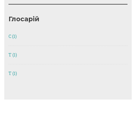
Глосарій
C
(1)
T
(1)
Т
(1)