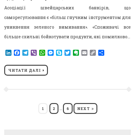
Асоціації швейцарських банкірів, що
саморегулювання є «більш гнучким інструментом для
уникнення зеленого вимивання». «Споживачі все
більше схильні бойкотувати продукти, які помилково…
LinkedIn
Facebook
Telegram
Viber
WhatsApp
Messenger
Skype
Twitter
Evernote
Email
Copy
Поділитися
Link
ЧИТАТИ ДАЛІ
Пагінація
…
PAGE
PAGE
PAGE
1
2
6
NEXT
записів