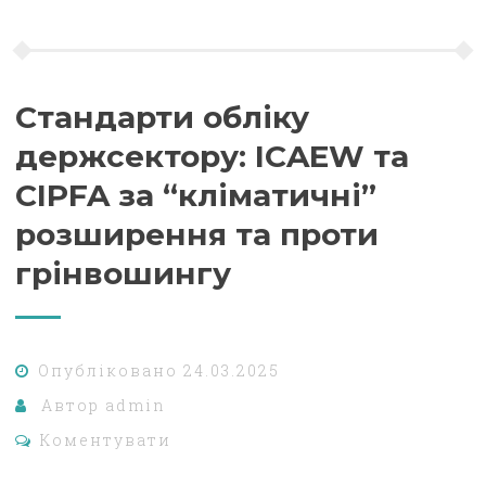
Стандарти обліку
держсектору: ICAEW та
CIPFA за “кліматичні”
розширення та проти
грінвошингу
Опубліковано
24.03.2025
Автор
admin
Коментувати