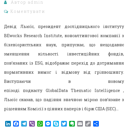
Автор
admin
Коментувати
Девід Льюїс, президент дослідницького інституту
BEworks Research Institute, консалтингової компанії з
біхевіористських наук, припускає, що нещодавнє
зменшення кількості інвестиційних фондів,
пов’язаних із ESG, відображає перехід до дотримання
нормативних вимог і відмову від грінвошингу.
Виступаючи в новому
епізоді подкасту GlobalData Thematic Intelligence ,
Льюїс сказав, що падіння значною мірою пов’язане з
рішенням Комісії з цінних паперів і бірж США (SEC)…
LinkedIn
Facebook
Telegram
Viber
WhatsApp
Messenger
Skype
Twitter
Evernote
Email
Copy
Поділитися