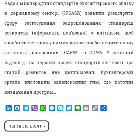
Рада з міжнародних стандартів бухгалтерського обліку
в державному секторі (IPSASB) повинна розширити
сферу застосування запропонованих стандартів
розкриття інформації, пов’язаної з кліматом, щоб
запобігти «зеленому вимиванню» та забезпечити повну
звітність, попередили ICAEW та CIPFA. У спільній
відповіді на перший проект стандартів звітності про
сталий розвиток два дипломовані бухгалтерські
органи висловили занепокоєння тим, що поточне
визначення програм…
LinkedIn
Facebook
Telegram
Viber
WhatsApp
Messenger
Skype
Twitter
Evernote
Email
Copy
Поділитися
Link
ЧИТАТИ ДАЛІ