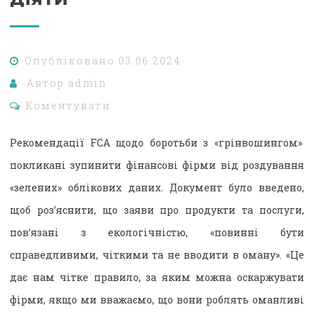
Опубліковано
03.06.2024
Автор
admin
Коментувати
Рекомендації FCA щодо боротьби з «грінвошингом»
покликані зупинити фінансові фірми від роздування
«зелених» облікових даних. Документ було введено,
щоб роз’яснити, що заяви про продукти та послуги,
пов’язані з екологічністю, «повинні бути
справедливими, чіткими та не вводити в оману». «Це
дає нам чітке правило, за яким можна оскаржувати
фірми, якщо ми вважаємо, що вони роблять оманливі