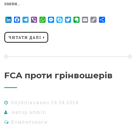
заяви…
LinkedIn
Facebook
Telegram
Viber
WhatsApp
Messenger
Skype
Twitter
Evernote
Email
Copy
Поділитися
Link
ЧИТАТИ ДАЛІ
FCA проти грінвошерів
Опубліковано
24.04.2024
Автор
admin
Коментувати