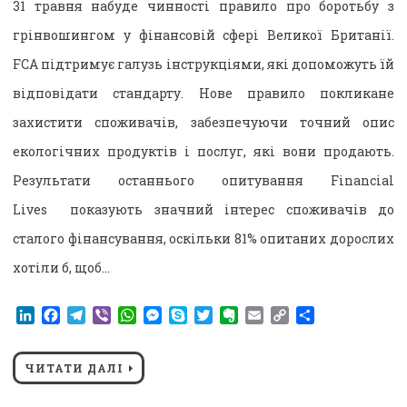
31 травня набуде чинності правило про боротьбу з
грінвошингом у фінансовій сфері Великої Британії.
FCA підтримує галузь інструкціями, які допоможуть їй
відповідати стандарту. Нове правило покликане
захистити споживачів, забезпечуючи точний опис
екологічних продуктів і послуг, які вони продають.
Результати останнього опитування Financial
Lives показують значний інтерес споживачів до
сталого фінансування, оскільки 81% опитаних дорослих
хотіли б, щоб…
LinkedIn
Facebook
Telegram
Viber
WhatsApp
Messenger
Skype
Twitter
Evernote
Email
Copy
Поділитися
Link
ЧИТАТИ ДАЛІ