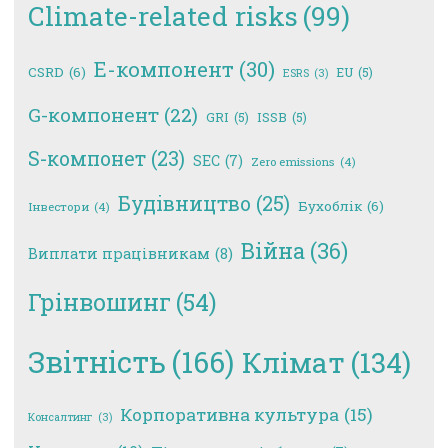
Climate-related risks
(99)
E-компонент
(30)
CSRD
(6)
EU
(5)
ESRS
(3)
G-компонент
(22)
GRI
(5)
ISSB
(5)
S-компонет
(23)
SEC
(7)
Zero emissions
(4)
Будівництво
(25)
Бухоблік
(6)
Інвестори
(4)
Війна
(36)
Виплати працівникам
(8)
Грінвошинг
(54)
Звітність
(166)
Клімат
(134)
Корпоративна культура
(15)
Консалтинг
(3)