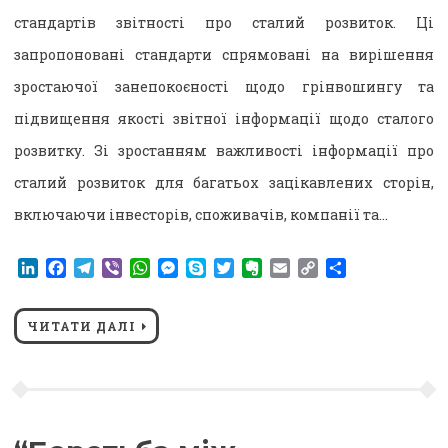
стандартів звітності про сталий розвиток. Ці
запропоновані стандарти спрямовані на вирішення
зростаючої занепокоєності щодо грінвошингу та
підвищення якості звітної інформації щодо сталого
розвитку. Зі зростанням важливості інформації про
сталий розвиток для багатьох зацікавлених сторін,
включаючи інвесторів, споживачів, компанії та…
LinkedIn
Facebook
Telegram
Viber
WhatsApp
Messenger
Skype
Twitter
Evernote
Email
Copy
Поділитися
Link
ЧИТАТИ ДАЛІ