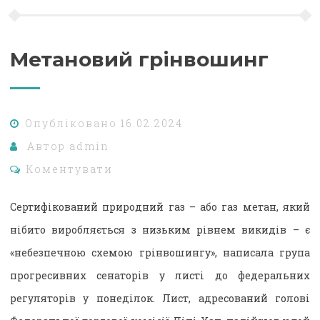
Метановий грінвошинг
Опубліковано
16.02.2024
Автор
admin
Коментувати
Сертифікований природний газ – або газ метан, який
нібито виробляється з низьким рівнем викидів – є
«небезпечною схемою грінвошингу», написала група
прогресивних сенаторів у листі до федеральних
регуляторів у понеділок. Лист, адресований голові