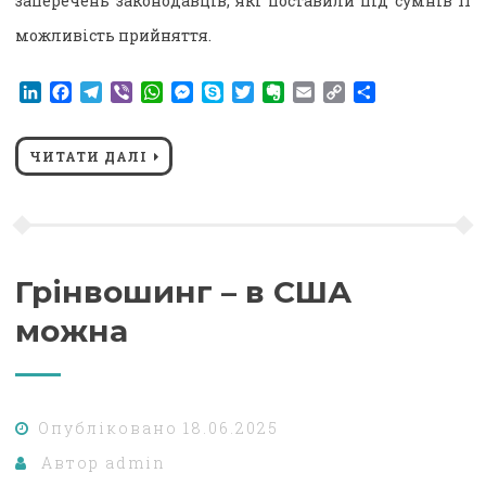
заперечень законодавців, які поставили під сумнів її
можливість прийняття.
LinkedIn
Facebook
Telegram
Viber
WhatsApp
Messenger
Skype
Twitter
Evernote
Email
Copy
Поділитися
Link
ЧИТАТИ ДАЛІ
Грінвошинг – в США
можна
Опубліковано
18.06.2025
Автор
admin