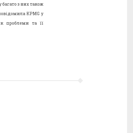
 багато з них також
 повідомила KPMG у
як проблеми та її