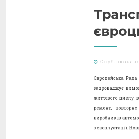
Трансп
євроц
Опублікован
Європейська Рада
запроваджує вимо
життєвого циклу, 
ремонт, повторне
виробників автомо
з експлуатації. Но