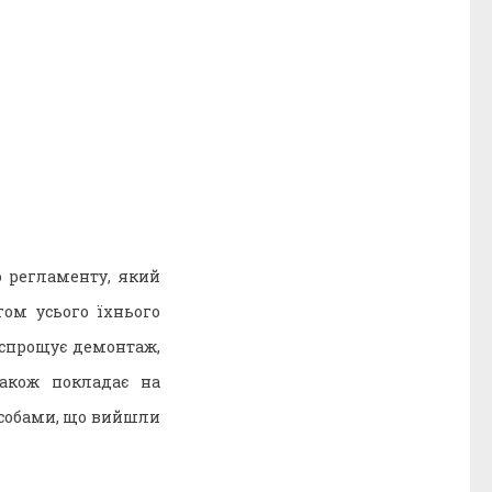
 регламенту, який
ом усього їхнього
 спрощує демонтаж,
також покладає на
асобами, що вийшли