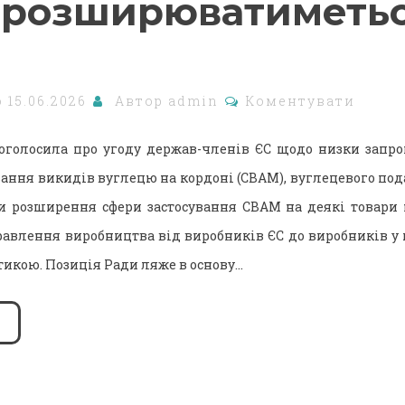
розширюватиметь
о
15.06.2026
Автор
admin
Коментувати
оголосила про угоду держав-членів ЄС щодо низки запр
ання викидів вуглецю на кордоні (CBAM), вуглецевого пода
и розширення сфери застосування CBAM на деякі товари 
авлення виробництва від виробників ЄС до виробників у 
икою. Позиція Ради ляже в основу…