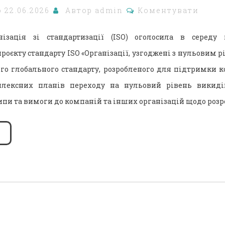
о
22.06.2026
Автор
admin
Коментувати
ізація зі стандартизації (ISO) оголосила в середу
роєкту стандарту ISO «Організації, узгоджені з нульовим р
шого глобального стандарту, розробленого для підтримки к
лексних планів переходу на нульовий рівень викиді
пи та вимоги до компаній та інших організацій щодо розр