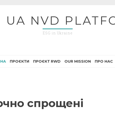
G UA NVD PLATF
ESG in Ukraine
ВНА
ПРОЄКТИ
ПРОЄКТ RWD
OUR MISSION
ПРО НАС
очно спрощені