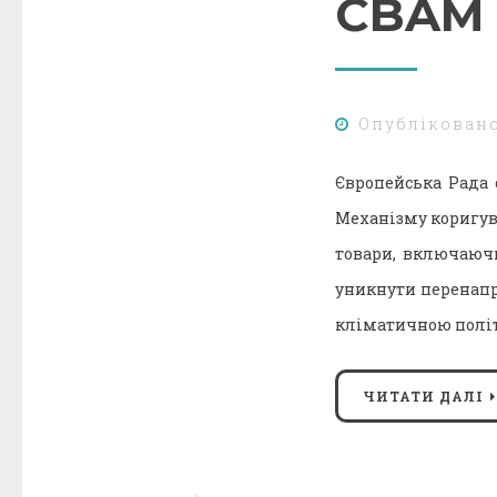
CBAM 
Опублікован
Європейська Рада 
Механізму коригув
товари, включаюч
уникнути перенапр
кліматичною політ
ЧИТАТИ ДАЛІ