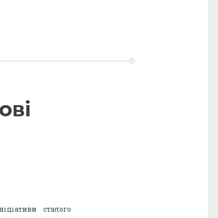
ові
іціативи сталого