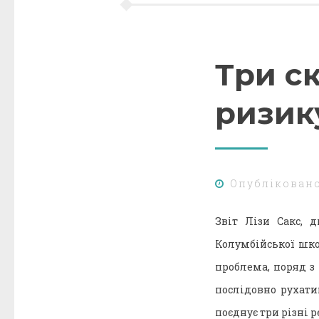
Три с
ризик
Опублікован
Звіт Лізи Сакс, д
Колумбійської шко
проблема, поряд з
послідовно рухати
поєднує три різні 