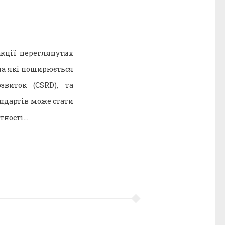
акції переглянутих
 на які поширюється
звиток (CSRD), та
ндартів може стати
тності…