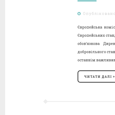
Опублікован
Європейська коміс
Європейських станд
обов’язкова Дире
добровільного ста
останнім важливим
ЧИТАТИ ДАЛІ