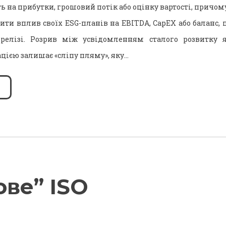
 на прибутки, грошовий потік або оцінку вартості, причому
ити вплив своїх ESG-планів на EBITDA, CapEX або баланс,
-релізі. Розрив між усвідомленням сталого розвитку 
цією залишає «сліпу пляму», яку…
ове” ISO