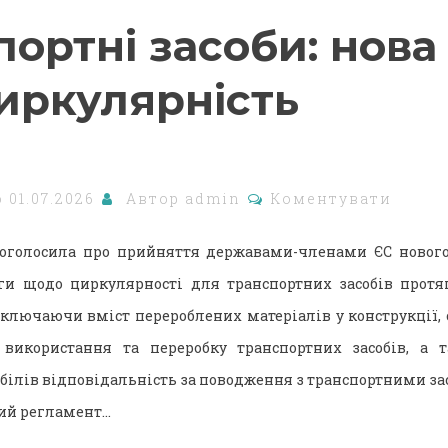
ортні засоби: нова
иркулярність
о
01.07.2026
Автор
admin
Коментувати
 оголосила про прийняття державами-членами ЄС нового
ги щодо циркулярності для транспортних засобів протяг
включаючи вміст перероблених матеріалів у конструкції,
 використання та переробку транспортних засобів, а 
білів відповідальність за поводження з транспортними з
вий регламент…