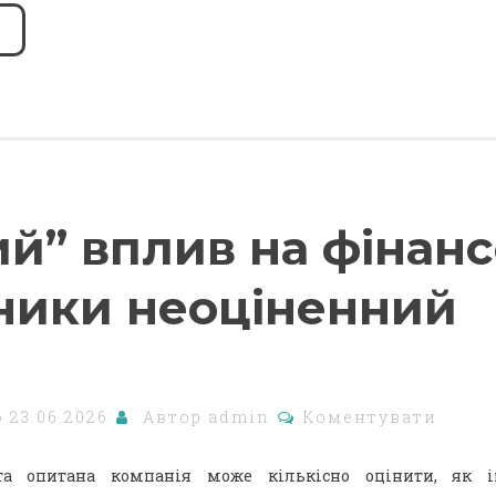
й” вплив на фінанс
ники неоціненний
о
23.06.2026
Автор
admin
Коментувати
а опитана компанія може кількісно оцінити, як ін