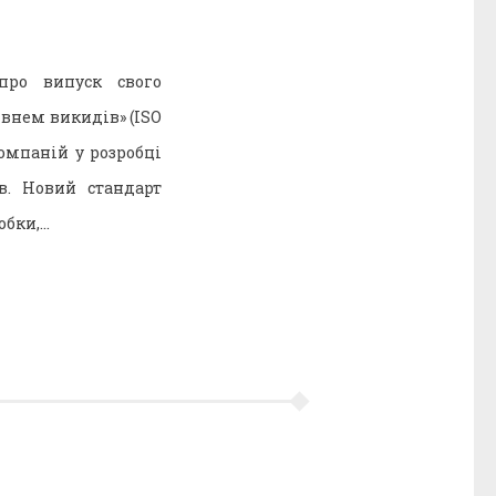
 про випуск свого
івнем викидів» (ISO
омпаній у розробці
в. Новий стандарт
обки,…