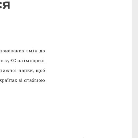
ся
опонованих змін до
тку ЄС на імпортні
нижчої ланки, щоб
країнах зі слабшою