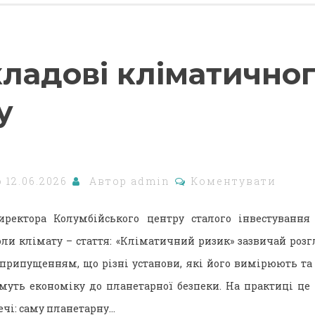
кладові кліматично
у
о
12.06.2026
Автор
admin
Коментувати
иректора Колумбійського центру сталого інвестування 
ли клімату – стаття: «Кліматичний ризик» зазвичай розг
 припущенням, що різні установи, які його вимірюють та 
муть економіку до планетарної безпеки. На практиці це 
речі: саму планетарну…