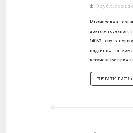
Опублікован
Міжнародна орган
довгоочікуваного п
14060), свого пер
надійних та комп
встановлює принци
ЧИТАТИ ДАЛІ