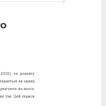
го
(CCSI), та доценту
лядається як єдина
реагують на нього,
не так. Цей термін