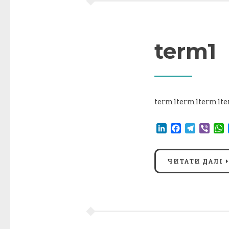
term1
term1term1term1te
LinkedIn
Facebook
Telegr
Vibe
ЧИТАТИ ДАЛІ