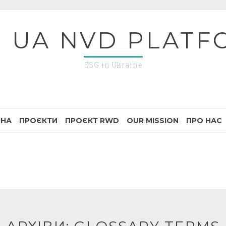
G UA NVD PLATF
ESG in Ukraine
ВНА
ПРОЄКТИ
ПРОЄКТ RWD
OUR MISSION
ПРО НАС