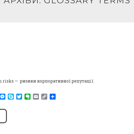
АРХІВИ:
GLOSSARY TERMS
n risks — ризики корпоративної репутації.
am
r
WhatsApp
Messenger
Skype
Twitter
Evernote
Email
Copy
Поділитися
Link