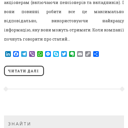
акціонерам (включаючи пенсіонерів та вкладників). І
вони повинні робити все це максимально
відповідально, використовуючи найкращу
інформацію, яку вони можуть отримати. Коли компанії
почнуть говорити про сталий…
LinkedIn
Facebook
Telegram
Viber
WhatsApp
Messenger
Skype
Twitter
Evernote
Email
Copy
Поділитися
Link
ЧИТАТИ ДАЛІ
ЗНАЙТИ