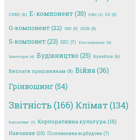
E-компонент
(30)
CSRD
(6)
EU
(5)
ESRS
(3)
G-компонент
(22)
GRI
(5)
ISSB
(5)
S-компонет
(23)
SEC
(7)
Zero emissions
(4)
Будівництво
(25)
Бухоблік
(6)
Інвестори
(4)
Війна
(36)
Виплати працівникам
(8)
Грінвошинг
(54)
Звітність
(166)
Клімат
(134)
Корпоративна культура
(15)
Консалтинг
(3)
Навчання
(10)
Післявоєнна відбудова
(7)