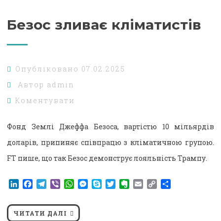
Безос зливає кліматистів
Опубліковано
07.02.2025
Автор
admin
Коментувати
Фонд Землі Джеффа Безоса, вартістю 10 мільярдів
доларів, припиняє співпрацю з кліматичною групою.
FT пише, що так Безос демонструє лояльність Трампу.
LinkedIn
Facebook
Telegram
Viber
WhatsApp
Messenger
Skype
Twitter
Evernote
Email
Copy
Поділитися
Link
ЧИТАТИ ДАЛІ