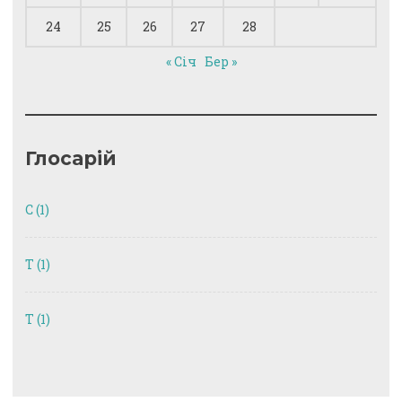
24
25
26
27
28
« Січ
Бер »
Глосарій
C
(1)
T
(1)
Т
(1)