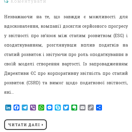
Коментувати
Незважаючи на те, що завжди є можливості для
вдосконалення, компанії досягли серйозного прогресу
у звітності про зв’язок між сталим розвитком (ESG) і
оподаткуванням, розглянувши вплив податків на
сталий розвиток і звітуючи про роль оподаткування в
своїй моделі створення вартості. Із запровадженням
Директиви ЄС про корпоративну звітність про сталий
розвиток (CSRD) та вимог щодо податкової звітності,
які…
LinkedIn
Facebook
Telegram
Viber
WhatsApp
Messenger
Skype
Twitter
Evernote
Email
Copy
Поділитися
Link
ЧИТАТИ ДАЛІ