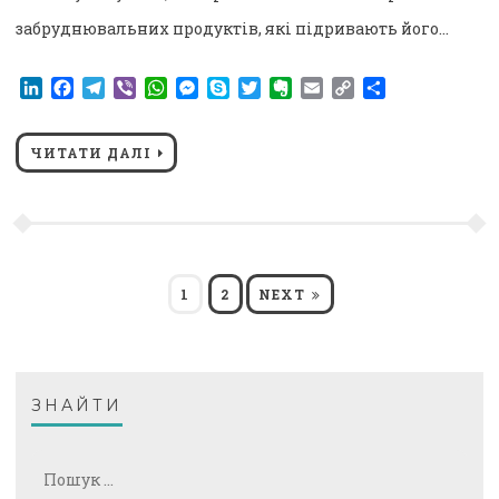
забруднювальних продуктів, які підривають його…
LinkedIn
Facebook
Telegram
Viber
WhatsApp
Messenger
Skype
Twitter
Evernote
Email
Copy
Поділитися
Link
ЧИТАТИ ДАЛІ
Пагінація
PAGE
PAGE
1
2
NEXT
записів
ЗНАЙТИ
Пошук: