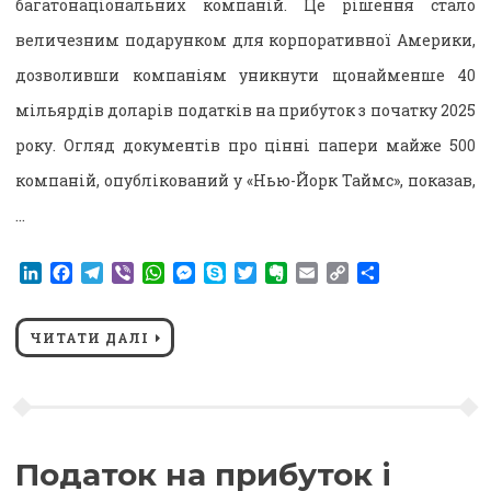
багатонаціональних компаній. Це рішення стало
величезним подарунком для корпоративної Америки,
дозволивши компаніям уникнути щонайменше 40
мільярдів доларів податків на прибуток з початку 2025
року. Огляд документів про цінні папери майже 500
компаній, опублікований у «Нью-Йорк Таймс», показав,
…
LinkedIn
Facebook
Telegram
Viber
WhatsApp
Messenger
Skype
Twitter
Evernote
Email
Copy
Поділитися
Link
ЧИТАТИ ДАЛІ
Податок на прибуток і