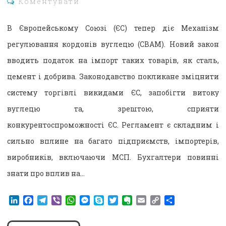
Коментувати
В Європейському Союзі (ЄС) тепер діє Механізм
регулювання кордонів вуглецю (CBAM). Новий закон
вводить податок на імпорт таких товарів, як сталь,
цемент і добрива. Законодавство покликане зміцнити
систему торгівлі викидами ЄС, запобігти витоку
вуглецю та, зрештою, сприяти
конкурентоспроможності ЄС. Регламент є складним і
сильно вплине на багато підприємств, імпортерів,
виробників, включаючи МСП. Бухгалтери повинні
знати про вплив на…
LinkedIn
Facebook
Telegram
Viber
WhatsApp
Messenger
Skype
Twitter
Evernote
Email
Copy
Поділитися
Link