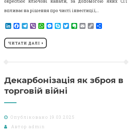
окреслює ключові канали, за допомогою яких CIT
впливає на рішення про чисті інвестиції,…
LinkedIn
Facebook
Telegram
Viber
WhatsApp
Messenger
Skype
Twitter
Evernote
Email
Copy
Поділитися
Link
ЧИТАТИ ДАЛІ
Декарбонізація як зброя в
торговій війні
Опубліковано
19.03.2025
Автор
admin