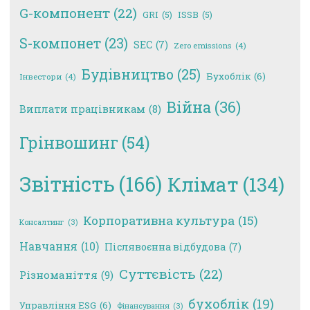
G-компонент
(22)
GRI
(5)
ISSB
(5)
S-компонет
(23)
SEC
(7)
Zero emissions
(4)
Будівництво
(25)
Бухоблік
(6)
Інвестори
(4)
Війна
(36)
Виплати працівникам
(8)
Грінвошинг
(54)
Звітність
(166)
Клімат
(134)
Корпоративна культура
(15)
Консалтинг
(3)
Навчання
(10)
Післявоєнна відбудова
(7)
Суттєвість
(22)
Різноманіття
(9)
бухоблік
(19)
Управління ESG
(6)
Фінансування
(3)