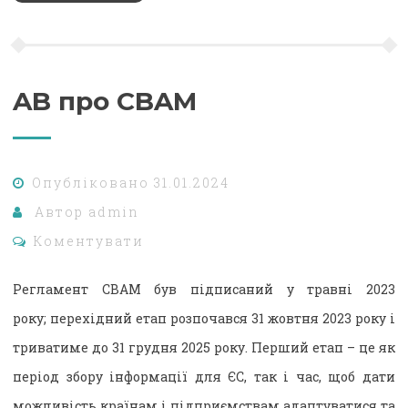
AB про CBAM
Опубліковано
31.01.2024
Автор
admin
Коментувати
Регламент CBAM був підписаний у травні 2023
року; перехідний етап розпочався 31 жовтня 2023 року і
триватиме до 31 грудня 2025 року. Перший етап – це як
період збору інформації для ЄС, так і час, щоб дати
можливість країнам і підприємствам адаптуватися та