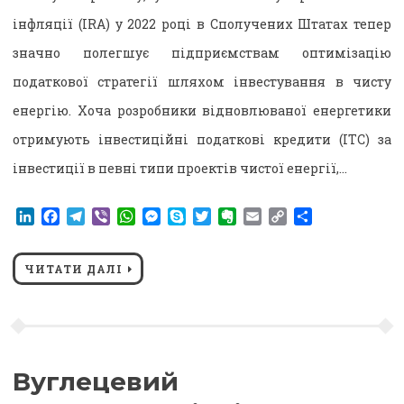
інфляції (IRA) у 2022 році в Сполучених Штатах тепер
значно полегшує підприємствам оптимізацію
податкової стратегії шляхом інвестування в чисту
енергію. Хоча розробники відновлюваної енергетики
отримують інвестиційні податкові кредити (ITC) за
інвестиції в певні типи проектів чистої енергії,…
LinkedIn
Facebook
Telegram
Viber
WhatsApp
Messenger
Skype
Twitter
Evernote
Email
Copy
Поділитися
Link
ЧИТАТИ ДАЛІ
Вуглецевий