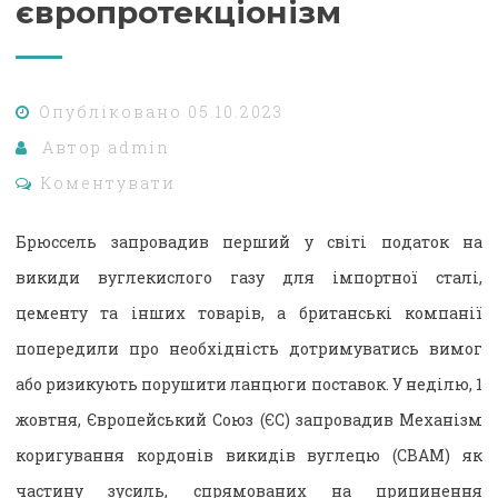
європротекціонізм
Опубліковано
05.10.2023
Автор
admin
Коментувати
Брюссель запровадив перший у світі податок на
викиди вуглекислого газу для імпортної сталі,
цементу та інших товарів, а британські компанії
попередили про необхідність дотримуватись вимог
або ризикують порушити ланцюги поставок. У неділю, 1
жовтня, Європейський Союз (ЄС) запровадив Механізм
коригування кордонів викидів вуглецю (CBAM) як
частину зусиль, спрямованих на припинення