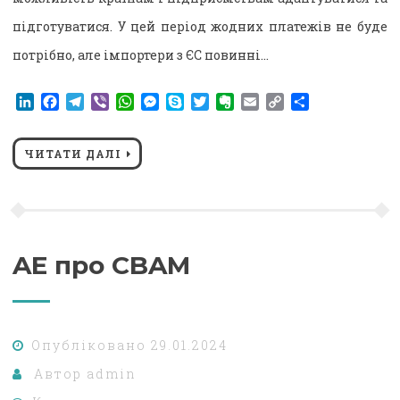
підготуватися. У цей період жодних платежів не буде
потрібно, але імпортери з ЄС повинні…
LinkedIn
Facebook
Telegram
Viber
WhatsApp
Messenger
Skype
Twitter
Evernote
Email
Copy
Поділитися
Link
ЧИТАТИ ДАЛІ
AE про CBAM
Опубліковано
29.01.2024
Автор
admin