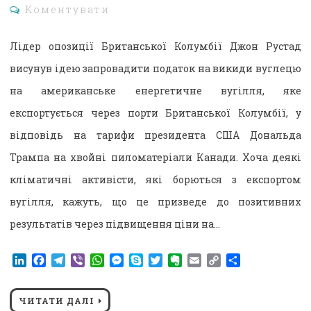
Коментувати
Лідер опозиції Британської Колумбії Джон Рустад
висунув ідею запровадити податок на викиди вуглецю
на американське енергетичне вугілля, яке
експортується через порти Британської Колумбії, у
відповідь на тарифи президента США Дональда
Трампа на хвойні пиломатеріали Канади. Хоча деякі
кліматичні активісти, які борються з експортом
вугілля, кажуть, що це призведе до позитивних
результатів через підвищення ціни на…
LinkedIn
Facebook
Telegram
Viber
WhatsApp
Messenger
Skype
Twitter
Evernote
Email
Copy
Поділитися
Link
ЧИТАТИ ДАЛІ