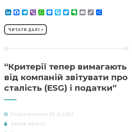
LinkedIn
Facebook
Telegram
Viber
WhatsApp
Messenger
Skype
Twitter
Evernote
Email
Copy
Поділитися
Link
ЧИТАТИ ДАЛІ
“Критерії тепер вимагають
від компаній звітувати про
сталість (ESG) і податки”
Опубліковано
29.11.2023
Автор
admin