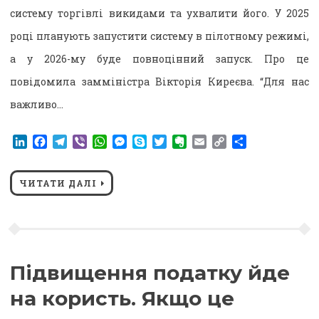
систему торгівлі викидами та ухвалити його. У 2025
році планують запустити систему в пілотному режимі,
а у 2026-му буде повноцінний запуск. Про це
повідомила замміністра Вікторія Киреєва. “Для нас
важливо…
LinkedIn
Facebook
Telegram
Viber
WhatsApp
Messenger
Skype
Twitter
Evernote
Email
Copy
Поділитися
Link
ЧИТАТИ ДАЛІ
Підвищення податку йде
на користь. Якщо це