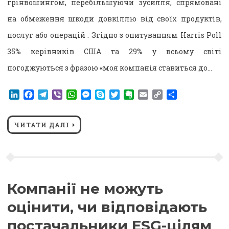
грінвошингом, перебільшуючи зусилля, спрямовані
на обмеження шкоди довкіллю від своїх продуктів,
послуг або операцій . Згідно з опитуванням Harris Poll
35% керівників США та 29% у всьому світі
погоджуються з фразою «моя компанія ставиться до…
LinkedIn
Facebook
Telegram
Viber
WhatsApp
Messenger
Skype
Twitter
Evernote
Email
Copy
Поділитися
Link
ЧИТАТИ ДАЛІ
Компанії не можуть
оцінити, чи відповідають
постачальники ESG-цілям