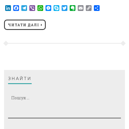
LinkedIn
Facebook
Telegram
Viber
WhatsApp
Messenger
Skype
Twitter
Evernote
Email
Copy
Поділитися
Link
ЧИТАТИ ДАЛІ
ЗНАЙТИ
Пошук: