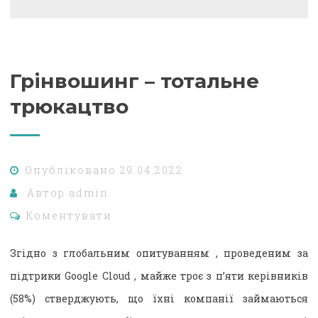
Грінвошинг – тотальне
трюкацтво
Опубліковано
29.04.2022
Автор
admin.
Коментувати
Згідно з глобальним опитуванням , проведеним за
підтрики Google Cloud , майже троє з п’яти керівників
(58%) стверджують, що їхні компанії займаються