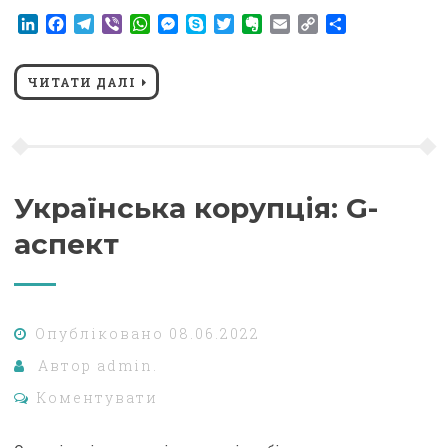
LinkedIn
Facebook
Telegram
Viber
WhatsApp
Messenger
Skype
Twitter
Evernote
Email
Copy
Поділитися
Link
ЧИТАТИ ДАЛІ
Українська корупція: G-
аспект
Опубліковано
08.06.2022
Автор
admin.
Коментувати