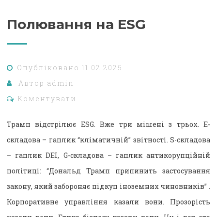
Полювання на ESG
Опубліковано
11.02.2025
Автор
admin
Коментувати
Трамп відстрілює ESG. Вже три мішені з трьох. E-
складова – гаплик “кліматичній” звітності. S-складова
– гаплик DEI, G-складова – гаплик антикорупційній
політиці: “Дональд Трамп припинить застосування
закону, який забороняє підкуп іноземних чиновників” .
Корпоративне управління казали вони. Прозорість