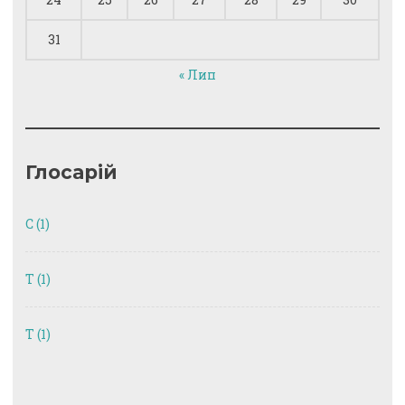
31
« Лип
Глосарій
C
(1)
T
(1)
Т
(1)