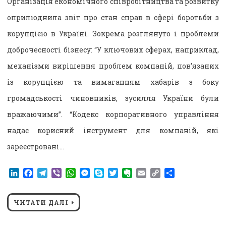
Організація економічного співробітництва та розвитку
оприлюднила звіт про стан справ в сфері боротьби з
корупцією в Україні. Зокрема розглянуто і проблеми
доброчесності бізнесу: “У ключових сферах, наприклад,
механізми вирішення проблем компаній, пов’язаних
із корупцією та вимаганням хабарів з боку
громадськості чиновників, зусилля України були
вражаючими”. “Кодекс корпоративного управління
надає корисний інструмент для компаній, які
зареєстровані…
LinkedIn
Facebook
Telegram
Viber
WhatsApp
Messenger
Skype
Twitter
Evernote
Email
Copy
Поділитися
Link
ЧИТАТИ ДАЛІ