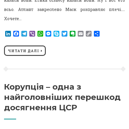
казали вони. Етика бізнесу казали вони. Ну і вот ето
всьо. Атлант закреслено Маск розправляє плечі….
Хочете…
LinkedIn
Facebook
Telegram
Viber
WhatsApp
Messenger
Skype
Twitter
Evernote
Email
Copy
Поділитися
Link
ЧИТАТИ ДАЛІ
Корупція – одна з
найголовніших перешкод
досягнення ЦСР